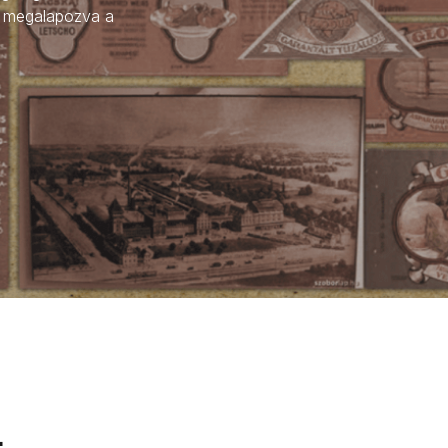
is megalapozva a
l