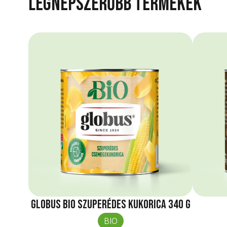
Legnépszerűbb termékek
Globus Bio Szuperédes kukorica 340 g
BIO