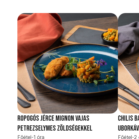
Ropogós jérce mignon vajas
Chilis 
petrezselymes zöldségekkel
uborkáv
Főétel
-
1 óra
Főétel
-
2 