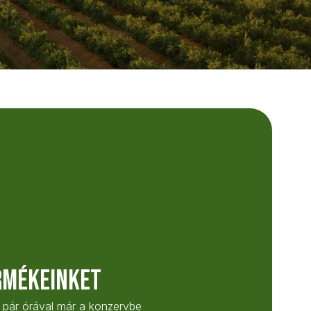
rmékeinket
n pár órával már a konzervbe