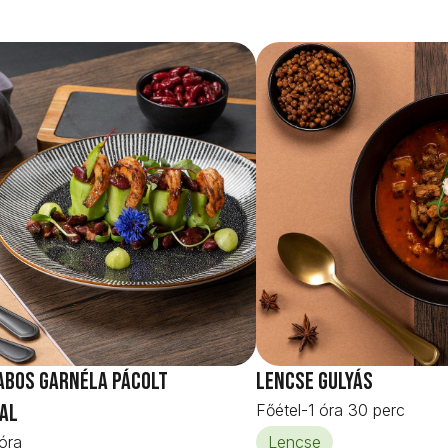
babos garnéla pácolt
Lencse gulyás
al
Főétel
-
1 óra 30 perc
óra
Lencse