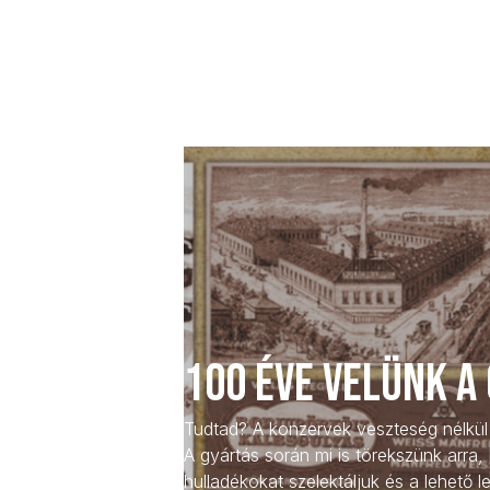
100 éve velünk a
Tudtad? A konzervek veszteség nélkül
A gyártás során mi is törekszünk arra,
hulladékokat szelektáljuk és a lehető