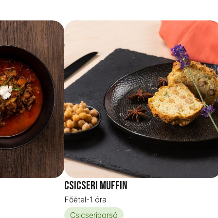
Csicseri muffin
Főétel
-
1 óra
Csicseriborsó