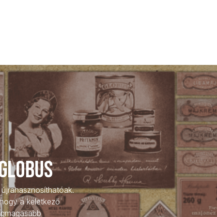
 globus
 újrahasznosíthatóak.
 hogy a keletkező
 legmagasabb