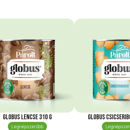
Globus Lencse 310 g
Globus Csicserib
Legnépszerűbb
Legnépszer