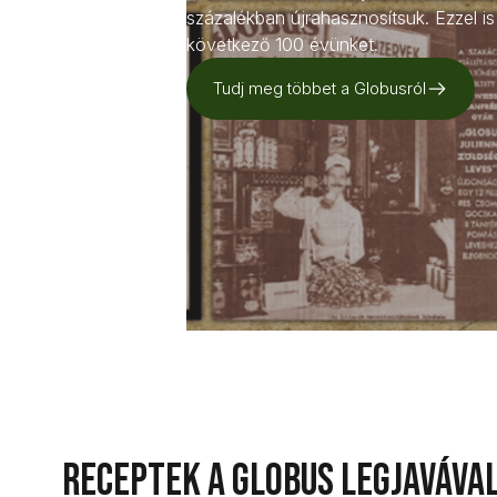
százalékban újrahasznosítsuk. Ezzel 
következő 100 évünket.
Tudj meg többet a Globusról
Receptek a Globus legjaváva