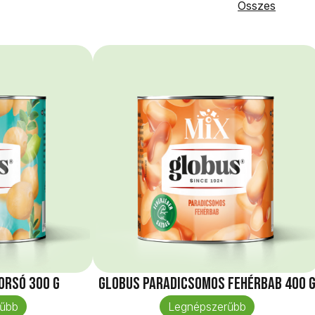
Összes
orsó 300 g
Globus Paradicsomos fehérbab 400 
űbb
Legnépszerűbb