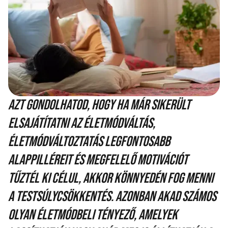
Azt gondolhatod, hogy ha már sikerült
elsajátítatni az életmódváltás,
életmódváltoztatás legfontosabb
alappilléreit és megfelelő motivációt
tűztél ki célul, akkor könnyedén fog menni
a testsúlycsökkentés. Azonban akad számos
olyan életmódbeli tényező, amelyek