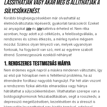
lassíthatják vagy akár meg is állíthatják a
súlycsökkenést.
Korábbi blogbejegyzésekben már olvashattál az
életmódváltoztatás lépéseiről, gyakorlati tanácsokról. Ezeket
az anyagokat
ide
és
ide
kattintva érheted el. Nem ritka
azonban, hogy adott a jó célkitűzés, a felelősségvállalás, a
rendszeres és színes étkezés, a mérleg nyelve mégsem
mozdul. Számos olyan tényező van, melyek ugyanolyan
fontosak, ha fogyásról van szó, mint az egyénre szabott
étrend. Szemezgessünk ezekből néhányat!
1. Rendszeres testmozgás hiánya
Nem érdemes egyik napról a másikra mindenen változtatni, így
az első pár hónapban nem is feltétlenül probléma, ha az
étrendedre fordítasz nagyobb hangsúlyt. Pár hét után viszont
a rendszeres fizikai aktivitás elmaradása vagy hiánya
hátráltathat a súlycsökkentésben. Vitathatatlan szerepe van a
boldogsághormonok felszabadításában, segít a rosszkedv, a
depresszió megelőzésében, kezelésében és a stresszt is
könnyedén levezetheted egy kiadós tornával, edzéssel.