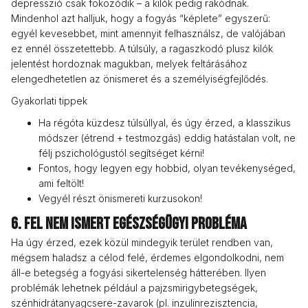
depresszió csak fokozódik – a kilók pedig rakódnak.
Mindenhol azt halljuk, hogy a fogyás “képlete” egyszerű:
egyél kevesebbet, mint amennyit felhasználsz, de valójában
ez ennél összetettebb. A túlsúly, a ragaszkodó plusz kilók
jelentést hordoznak magukban, melyek feltárásához
elengedhetetlen az önismeret és a személyiségfejlődés.
Gyakorlati tippek
Ha régóta küzdesz túlsúllyal, és úgy érzed, a klasszikus
módszer (étrend + testmozgás) eddig hatástalan volt, ne
félj pszichológustól segítséget kérni!
Fontos, hogy legyen egy hobbid, olyan tevékenységed,
ami feltölt!
Vegyél részt önismereti kurzusokon!
6. Fel nem ismert egészségügyi probléma
Ha úgy érzed, ezek közül mindegyik terület rendben van,
mégsem haladsz a célod felé, érdemes elgondolkodni, nem
áll-e betegség a fogyási sikertelenség hátterében. Ilyen
problémák lehetnek például a pajzsmirigybetegségek,
szénhidrátanyagcsere-zavarok (pl. inzulinrezisztencia,