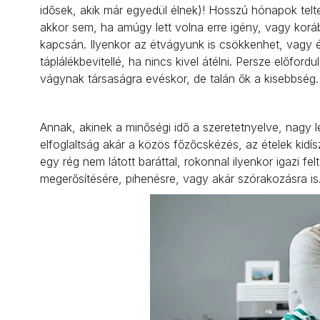
idősek, akik már egyedül élnek)! Hosszú hónapok teltek
akkor sem, ha amúgy lett volna erre igény, vagy korá
kapcsán. Ilyenkor az étvágyunk is csökkenhet, vagy 
táplálékbevitellé, ha nincs kivel átélni. Persze előford
vágynak társaságra evéskor, de talán ők a kisebbség
Annak, akinek a minőségi idő a szeretetnyelve, nagy l
elfoglaltság akár a közös főzőcskézés, az ételek kidí
egy rég nem látott baráttal, rokonnal ilyenkor igazi fel
megerősítésére, pihenésre, vagy akár szórakozásra is