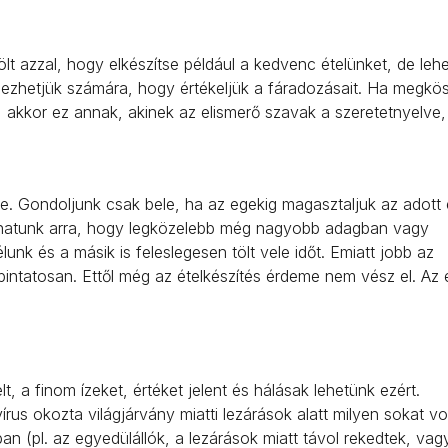
ölt azzal, hogy elkészítse például a kedvenc ételünket, de leh
ejezhetjük számára, hogy értékeljük a fáradozásait. Ha megkö
, akkor ez annak, akinek az elismerő szavak a szeretetnyelve,
e. Gondoljunk csak bele, ha az egekig magasztaljuk az adott é
íthatunk arra, hogy legközelebb még nagyobb adagban vagy
unk és a másik is feleslegesen tölt vele időt. Emiatt jobb az
tapintatosan. Ettől még az ételkészítés érdeme nem vész el. Az 
 a finom ízeket, értéket jelent és hálásak lehetünk ezért.
rus okozta világjárvány miatti lezárások alatt milyen sokat vo
an (pl. az egyedülállók, a lezárások miatt távol rekedtek, vag