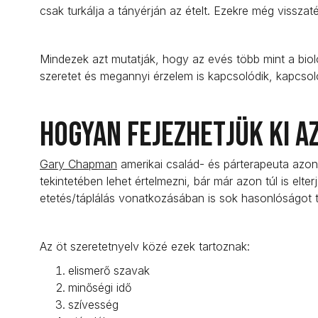
csak turkálja a tányérján az ételt. Ezekre még visszat
Mindezek azt mutatják, hogy az evés több mint a bioló
szeretet és megannyi érzelem is kapcsolódik, kapcsol
Hogyan fejezhetjük ki a
Gary Chapman
amerikai család- és párterapeuta azono
tekintetében lehet értelmezni, bár már azon túl is elte
etetés/táplálás vonatkozásában is sok hasonlóságot 
Az öt szeretetnyelv közé ezek tartoznak:
elismerő szavak
minőségi idő
szívesség