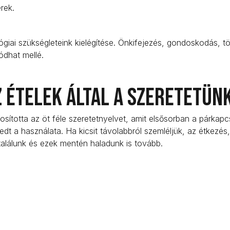
érek.
giai szükségleteink kielégítése. Önkifejezés, gondoskodás, t
ódhat mellé.
z ételek által a szeretetün
sította az öt féle szeretetnyelvet, amit elsősorban a párkapc
rjedt a használata. Ha kicsit távolabbról szemléljük, az étkezés
találunk és ezek mentén haladunk is tovább.