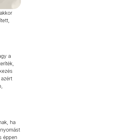
 akkor
tett,
agy a
eríték,
tkezés
 azért
b,
nak, ha
l nyomást
és éppen