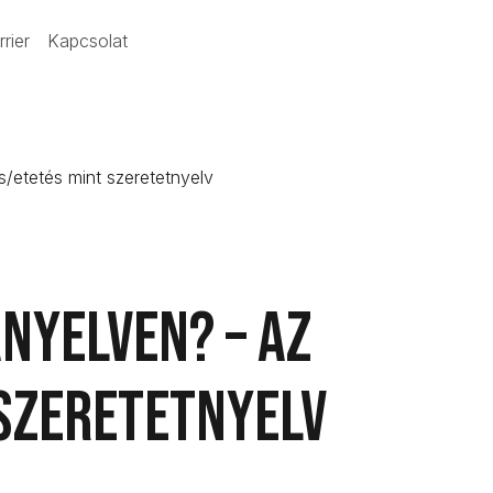
rrier
Kapcsolat
/etetés mint szeretetnyelv
nyelven? – az
szeretetnyelv