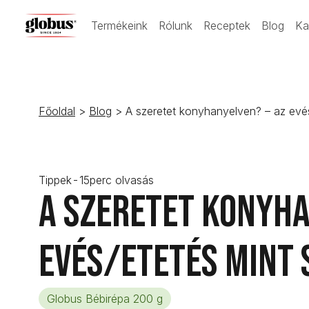
Termékeink
Rólunk
Receptek
Blog
Ka
Főoldal
>
Blog
> A szeretet konyhanyelven? – az evés
Tippek
-
15
perc olvasás
A szeretet konyha
evés/etetés mint 
Globus Bébirépa 200 g