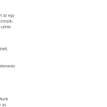
et az egy
szönjük,
 szinte
telt,
elismerés
ltunk
y az