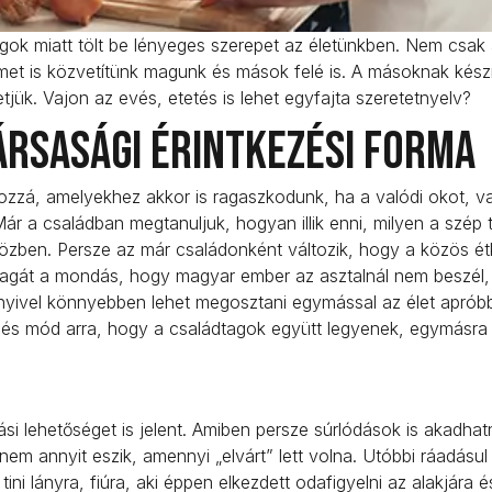
ok miatt tölt be lényeges szerepet az életünkben. Nem csak
met is közvetítünk magunk és mások felé is. A másoknak készí
etjük. Vajon az evés, etetés is lehet egyfajta szeretetnyelv?
ársasági érintkezési forma
zá, amelyekhez akkor is ragaszkodunk, ha a valódi okot, v
 a családban megtanuljuk, hogyan illik enni, milyen a szép t
közben. Persze az már családonként változik, hogy a közös é
magát a mondás, hogy magyar ember az asztalnál nem beszél,
yivel könnyebben lehet megosztani egymással az élet aprób
ő és mód arra, hogy a családtagok együtt legyenek, egymásra
si lehetőséget is jelent. Amiben persze súrlódások is akadhat
 nem annyit eszik, amennyi „elvárt” lett volna. Utóbbi ráadásu
ni lányra, fiúra, aki éppen elkezdett odafigyelni az alakjára 