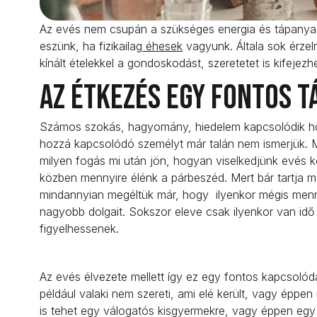
Az evés nem csupán a szükséges energia és tápanyag
eszünk, ha fizikailag
éhesek
vagyunk. Általa sok érzel
kínált ételekkel a gondoskodást, szeretetet is kifejezh
Az étkezés egy fontos t
Számos szokás, hagyomány, hiedelem kapcsolódik hoz
hozzá kapcsolódó személyt már talán nem ismerjük. Már
milyen fogás mi után jön, hogyan viselkedjünk evés 
közben mennyire élénk a párbeszéd. Mert bár tartja 
mindannyian megéltük már, hogy ilyenkor mégis menn
nagyobb dolgait. Sokszor eleve csak ilyenkor van id
figyelhessenek.
Az evés élvezete mellett így ez egy fontos kapcsolódá
például valaki nem szereti, ami elé került, vagy éppen
is tehet egy válogatós kisgyermekre, vagy éppen egy ti