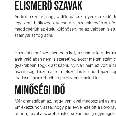
Elismerő szavak
Amikor a szülők, nagyszülők, párunk, gyerekünk időt t
egyszerű, hétköznapi vacsora is, szavak révén is kif
megdicsérjük az ételt, különösen, ha az valóban ízlett
szárnyakat fog adni.
Hazudni természetesen nem kell, az hamar ki is derüln
amit valójában nem is szeretünk, akkor méltán szám
gyakrabban fogjuk azt kapni. Nyilván nem ez volt a cél
őszinteség, hiszen a nem tetszést is ki lehet fejezni 
ráadásul mindkét félben pozitív érzelmeket kelt.
Minőségi idő
Már önmagában az, hogy van kivel megosztani az ételt,
Emlékezzünk vissza, hogy pár évvel ezelőtt a koronaví
otthon, távol a szeretteinktől, sokan pedig egymagukb