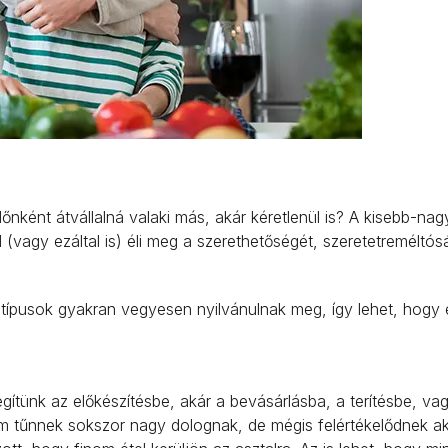
dőnként átvállalná valaki más, akár kéretlenül is? A kisebb-na
 (vagy ezáltal is) éli meg a szerethetőségét, szeretetreméltós
 típusok gyakran vegyesen nyilvánulnak meg, így lehet, hogy
gítünk az előkészítésbe, akár a bevásárlásba, a terítésbe, v
m tűnnek sokszor nagy dolognak, de mégis felértékelődnek ak