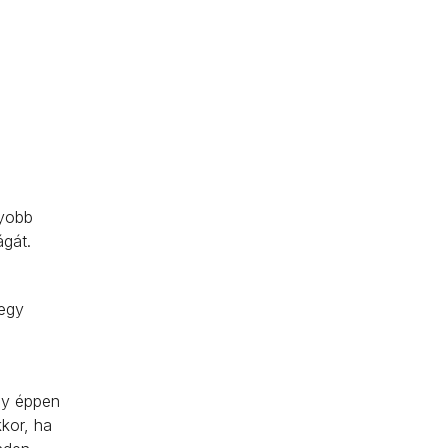
gyobb
ágát.
 egy
agy éppen
kor, ha