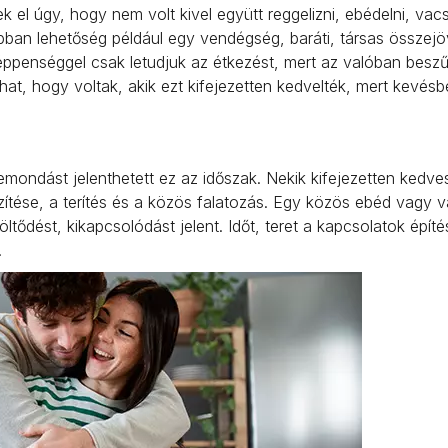
 el úgy, hogy nem volt kivel együtt reggelizni, ebédelni, vac
bban lehetőség például egy vendégség, baráti, társas összejö
éppenséggel csak letudjuk az étkezést, mert az valóban beszű
ulhat, hogy voltak, akik ezt kifejezetten kedvelték, mert kevésb
.
emondást jelenthetett ez az időszak. Nekik kifejezetten kedve
szítése, a terítés és a közös falatozás. Egy közös ebéd vagy 
töltődést, kikapcsolódást jelent. Időt, teret a kapcsolatok építé
.