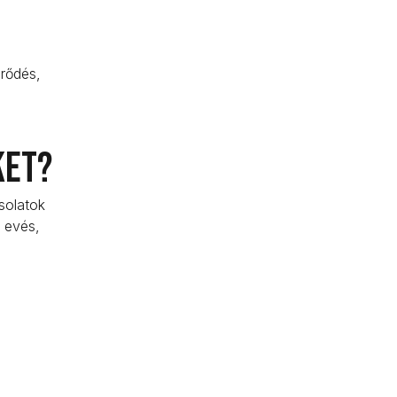
örődés,
ket?
solatok
, evés,