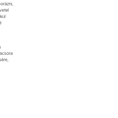
sorázni,
vetel
kül
é
s
vacsora
sére,