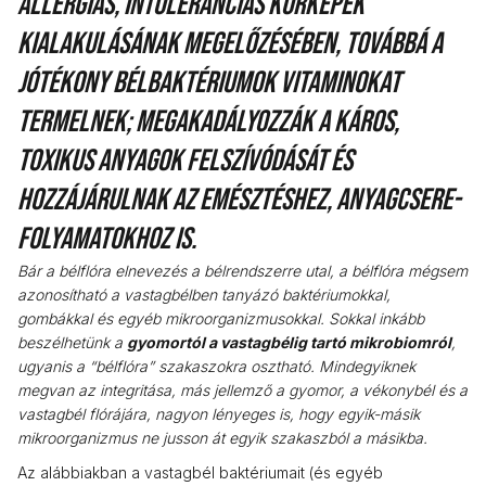
allergiás, intoleranciás kórképek
kialakulásának megelőzésében, továbbá a
jótékony bélbaktériumok vitaminokat
termelnek; megakadályozzák a káros,
toxikus anyagok felszívódását és
hozzájárulnak az emésztéshez, anyagcsere-
folyamatokhoz is.
Bár a bélflóra elnevezés a bélrendszerre utal, a bélflóra mégsem
azonosítható a vastagbélben tanyázó baktériumokkal,
gombákkal és egyéb mikroorganizmusokkal. Sokkal inkább
beszélhetünk a
gyomortól a vastagbélig tartó mikrobiomról
,
ugyanis a “bélflóra” szakaszokra osztható. Mindegyiknek
megvan az integritása, más jellemző a gyomor, a vékonybél és a
vastagbél flórájára, nagyon lényeges is, hogy egyik-másik
mikroorganizmus ne jusson át egyik szakaszból a másikba.
Az alábbiakban a vastagbél baktériumait (és egyéb