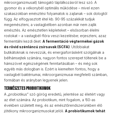
mikroorganizmusait) támogató táplálkozásról lesz szó. A
gyomor és a vékonybél optimális működése – mivel ezen
szakaszokban emésztési folyamatok is zajlanak – sok dologtól
függ. Az elfogyasztott étel kb. 90-95 százalékát tudjuk
megemészteni, a vastagbélben azonban már nem zajlik
emésztés. Az emésztetlen képleteket – elsősorban élelmi
rostokat – a vastagbél-flóra veszi kezelésbe; erjeszteni, azaz
fermentálni kezdi őket.
A fermentáció végtermékei gázok
és rövid szénláncú zsírsavak (SCFA)
. Utóbbiakat
butikátoknak is nevezzük, és energiaforrásként szolgálnak a
bélhámsejtek számára, nagyon fontos szerepet töltenek be a
hámszövet egészségének fenntartásában – és még sok
egyéb más dologban is. Ezért is kiemelten fontos, hogy a
vastagbél baktériumai, mikroorganizmusai megfelelő számban,
formában és arányban legyenek jelen.
Természetes probiotikumok
A „probiotikus” szó görög eredetű, jelentése az életért vagy
az élet számára. Az probiotikum, mint fogalom, a ’60-as
években született meg, és az emésztőrendszerünkben élő
jótékony mikroorganizmusokat jelöli.
A probiotikumok tehát