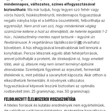
mindennapos, változatos, színes elfogyasztásával
biztosítható
. Ma már tudjuk, hogy legyen szó fehér vagy
vörös húsról, húskészítményről, mindennapos fogyasztásuk
negatív irányba tolja el a bélflóra összetételét, felboríthatja az
egyensúlyt.
Nem arról van szó, hogy mindenkinek végleg
száműznie kellene a húst az étrendjéből, de hetente legalább 1-2
hús-, húskészítmény-mentes napot tartsunk – legyünk ún.
flexitáriánusok
. A vegetáriánus táplálkozásról
itt
olvashatsz
bővebben. A hús elhagyásával kreatívabbnak kell lennünk a
konyhában. Persze léteznek egyéb állati fehérjeforrások,
amivel pótolhatják a proteint, de
törekedjünk rá, hogy emellett
több, akár új, általunk még nem ismert terményt építsünk
étrendünkbe
. Szenteljünk figyelmet az erjesztett, fermentált
ételeknek is, mint például a savanyított káposzta. Akár otthon is
elkezdhetünk fermentálni. A növények változatos
fogyasztásával képesek leszünk biztosítani az optimális
rostbevitelt (min. 25 gramm/nap, max. 50 gramm/nap).
Feldolgozott élelmiszerek visszaszorítása
A hiteles források és kutatási eredmények nem egyértelműek,
de valójában saját tapasztalatainkra, érzéseinkre hagyatkozva