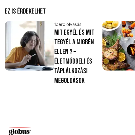
Ez is érdekelhet
1
perc olvasás
Mit egyél és mit
tegyél a migrén
ellen ? –
életmódbeli és
táplálkozási
megoldások