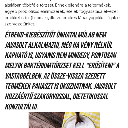
általában többféle törzset. Ennek ellenére a tejtermékek,
egyéb probiotikus élelmiszerek, ételek fogyasztása élvezeti
értékkel is bír (finomak), illetve értékes tápanyagokkal látják el
szervezetünket.
Étrend-kiegészítőt önhatalmúlag nem
javasolt alkalmazni, még ha vény nélkül
kapható is, ugyanis nem mindegy, pontosan
melyik baktériumtörzset kell “erősíteni” a
vastagbélben. Az össze-vissza szedett
termékek panaszt is okozhatnak. Javasolt
hozzáértő szakorvossal, dietetikussal
konzultálni.