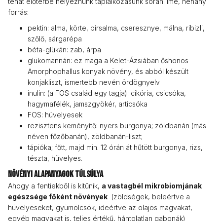
tehát előtérbe helyeznünk táplálkozásunk során. Íme, néhány
forrás:
pektin: alma, körte, birsalma, cseresznye, málna, ribizli,
szőlő, sárgarépa
béta-glükán: zab, árpa
glükomannán: ez maga a Kelet-Ázsiában őshonos
Amorphophallus konyak növény, és abból készült
konjakliszt, ismertebb nevén ördögnyelv
inulin: (a FOS család egy tagja): cikória, csicsóka,
hagymafélék, jamszgyökér, articsóka
FOS: hüvelyesek
rezisztens keményítő: nyers burgonya; zöldbanán (más
néven főzőbanán), zöldbanán-liszt;
tápióka; főtt, majd min. 12 órán át hűtött burgonya, rizs,
tészta, hüvelyes.
Növényi alapanyagok túlsúlya
Ahogy a fentiekből is kitűnik,
a vastagbél mikrobiomjának
egészsége főként növények
(zöldségek, beleértve a
hüvelyeseket, gyümölcsök, ideértve az olajos magvakat,
egyéb magvakat is, teljes értékű, hántolatlan gabonák)