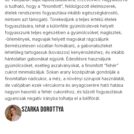
is tudható, hogy a “finomított”, feldolgozott élelmiszerek,
ételek rendszeres fogyasztása inkább egészségkárosító,
mintsem azt támogató. Törekedjünk a teljes értékű ételek
fogyasztására, tehát a különféle gyümölcslevek helyett
fogyasszunk teljes egészében a gyümölcsöket; maglisztek,
-őrlemények, magvajak helyett magvakat rágcsáljunk
(természetesen sózatlan formában), a gabonaliszteket
lehetőleg tartogassuk (kovászos) kenyérsütéshez, és inkább
hántolatlan gabonákat együnk. Édesítésre használjunk
gyümölcsöket, esetleg aszalványokat, a finomított “fehér”
cukrot minimalizáljuk. Sokan arany középútnak gondolják a
finomítatlan nádcukor, a méz, a növényi szirupok használatát,
de valójában ezek vércukorra és anyagcserére ható hatása
nagyon hasonló a fehér cukoréhoz, és túlzott fogyasztásuk
ugyancsak negatív irányba tolhatja el a bélflórát.
Szarka Dorottya