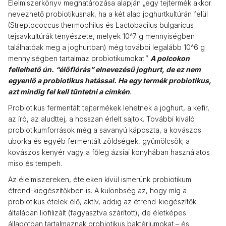
Élelmiszerkönyv meghatározása alapján „egy tejtermék akkor
nevezhető probiotikusnak, ha a két alap joghurtkultúrán felül
(Streptococcus thermophilus és Lactobacilus bulgaricus
tejsavkultúrák tenyészete, melyek 10^7 g mennyiségben
találhatóak meg a joghurtban) még további legalább 10^6 g
mennyiségben tartalmaz probiotikumokat.”
A polcokon
fellelhető ún. “élőflórás” elnevezésű joghurt, de ez nem
egyenlő a probiotikus hatással. Ha egy termék probiotikus,
azt mindig fel kell tüntetni a címkén
.
Probiotikus fermentált tejtermékek lehetnek a joghurt, a kefir,
az író, az aludttej, a hosszan érlelt sajtok. További kiváló
probiotikumforrások még a savanyú káposzta, a kovászos
uborka és egyéb fermentált zöldségek, gyümölcsök; a
kovászos kenyér vagy a főleg ázsiai konyhában használatos
miso és tempeh.
Az élelmiszereken, ételeken kívül ismerünk probiotikum
étrend-kiegészítőkben is. A különbség az, hogy míg a
probiotikus ételek élő, aktív, addig az étrend-kiegészítők
általában liofilizált (fagyasztva szárított), de életképes
állapotban tartalmaznak probiotikus baktériumokat – és