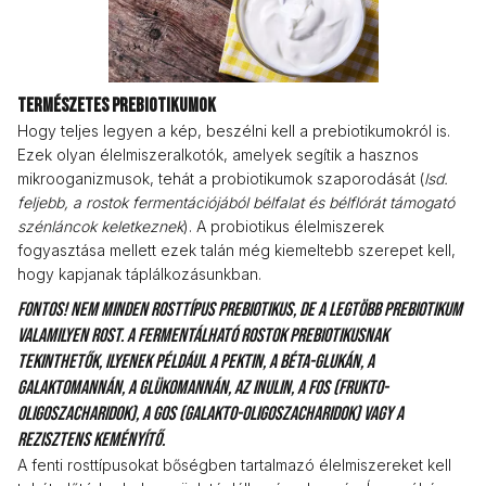
Természetes prebiotikumok
Hogy teljes legyen a kép, beszélni kell a prebiotikumokról is.
Ezek olyan élelmiszeralkotók, amelyek segítik a hasznos
mikrooganizmusok, tehát a probiotikumok szaporodását (
lsd.
feljebb, a rostok fermentációjából bélfalat és bélflórát támogató
szénláncok keletkeznek
). A probiotikus élelmiszerek
fogyasztása mellett ezek talán még kiemeltebb szerepet kell,
hogy kapjanak táplálkozásunkban.
Fontos! Nem minden rosttípus prebiotikus, de a legtöbb prebiotikum
valamilyen rost. A fermentálható rostok prebiotikusnak
tekinthetők, ilyenek például a pektin, a béta-glukán, a
galaktomannán, a glükomannán, az inulin, a FOS (frukto-
oligoszacharidok), a GOS (galakto-oligoszacharidok) vagy a
rezisztens keményítő.
A fenti rosttípusokat bőségben tartalmazó élelmiszereket kell