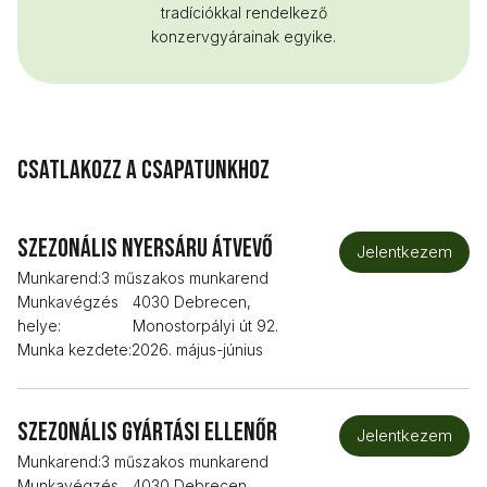
tradíciókkal rendelkező
konzervgyárainak egyike.
Csatlakozz a csapatunkhoz
Szezonális nyersáru átvevő
Jelentkezem
Munkarend:
3 műszakos munkarend
Munkavégzés
4030 Debrecen,
helye:
Monostorpályi út 92.
Munka kezdete:
2026. május-június
Szezonális gyártási ellenőr
Jelentkezem
Munkarend:
3 műszakos munkarend
Munkavégzés
4030 Debrecen,