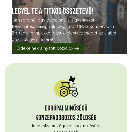
Legyél Te a titkos összetevő!
Ha szeretnél egy tradícionális, ugyanakkor
folyamatosan megújuló cég, a GLOBUS Konzervipari
Zrt. tagja lenni, akkor várjuk jelentkezésedet az alábbi
pozíciók betöltésére!
Érdekelnek a nyitott pozíciók
Európai minőségű
konzervdobozos zöldség
Innovatív mezőgazdaság, minőségi