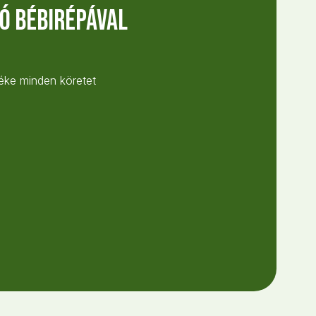
ó bébirépával
éke minden köretet