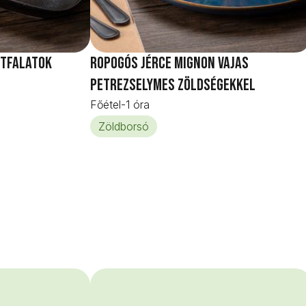
jtfalatok
Ropogós jérce mignon vajas
petrezselymes zöldségekkel
Főétel
-
1 óra
Zöldborsó