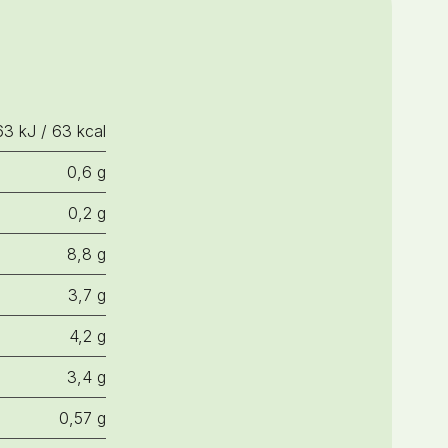
63 kJ / 63 kcal
0,6 g
0,2 g
8,8 g
3,7 g
4,2 g
3,4 g
0,57 g