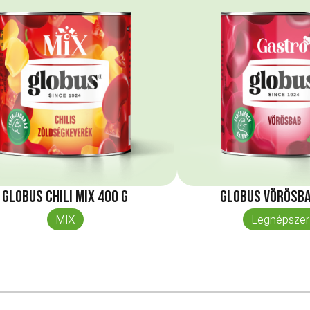
Globus Chili mix 400 g
Globus Vörösba
MIX
Legnépszer