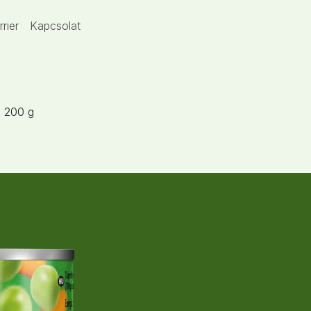
rrier
Kapcsolat
l 200 g