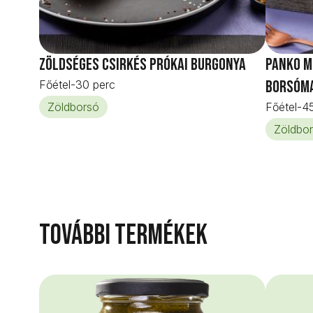
Zöldséges csirkés prókai burgonya
Panko m
borsóm
Főétel
-
30 perc
Zöldborsó
Főétel
-
45
Zöldbo
További termékek