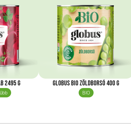
b 2495 g
Globus Bio Zöldborsó 400 g
űbb
BIO