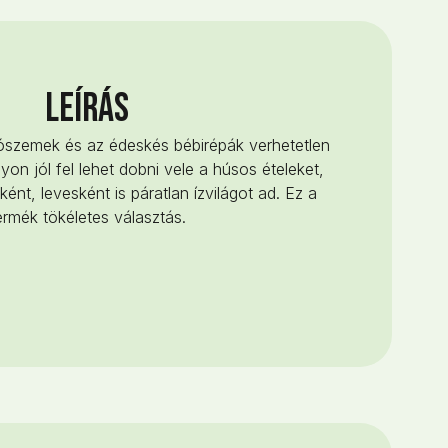
LEÍRÁS
ószemek és az édeskés bébirépák verhetetlen
yon jól fel lehet dobni vele a húsos ételeket,
ént, levesként is páratlan ízvilágot ad. Ez a
ermék tökéletes választás.