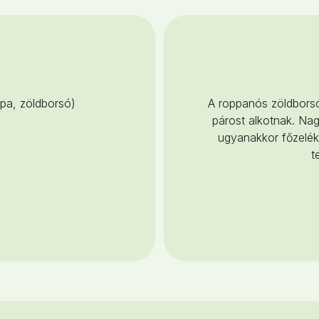
épa, zöldborsó)
A roppanós zöldbors
párost alkotnak. Nag
ugyanakkor főzelékk
t