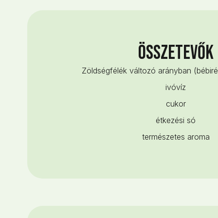
Összetevők
Zöldségfélék változó arányban (bébir
ivóvíz
cukor
étkezési só
természetes aroma