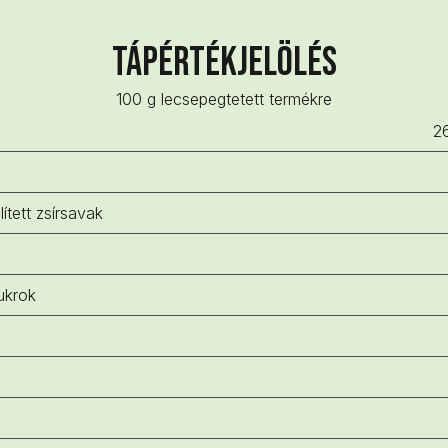
Tápértékjelölés
100 g lecsepegtetett termékre
2
lített zsírsavak
ukrok