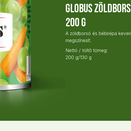
Globus Zöldbors
200 g
A zöldborsó és bébirépa kever
megszínesít.
Nettó / töltő tömeg:
200 g/130 g