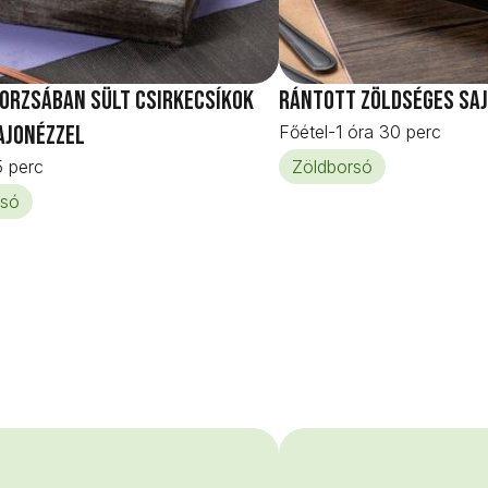
orzsában sült csirkecsíkok
Rántott zöldséges sa
ajonézzel
Főétel
-
1 óra 30 perc
 perc
Zöldborsó
rsó