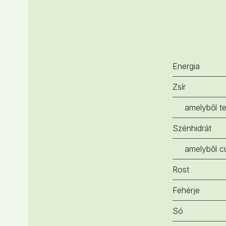
Energia
Zsír
amelyből te
Szénhidrát
amelyből c
Rost
Fehérje
Só