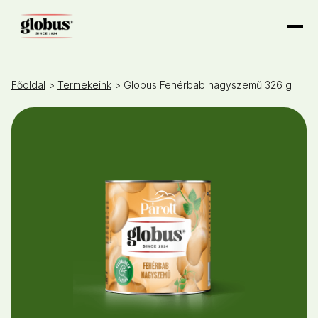
Főoldal
>
Termekeink
> Globus Fehérbab nagyszemű 326 g