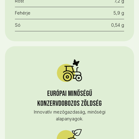
Rost
7,2 g
Fehérje
5,9 g
Só
0,54 g
Európai minőségű
konzervdobozos zöldség
Innovatív mezőgazdaság, minőségi
alapanyagok.