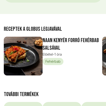
Receptek a Globus legjavával
Naan kenyér forró fehérbab
salsával
Előétel
-
1 óra
Fehérbab
További termékek