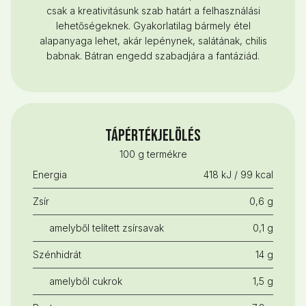
csak a kreativitásunk szab határt a felhasználási
lehetőségeknek. Gyakorlatilag bármely étel
alapanyaga lehet, akár lepénynek, salátának, chilis
babnak. Bátran engedd szabadjára a fantáziád.
Tápértékjelölés
100 g termékre
Energia
418 kJ / 99 kcal
Zsír
0,6 g
amelyből telített zsírsavak
0,1 g
Szénhidrát
14 g
amelyből cukrok
1,5 g