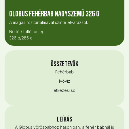
Globus Fehérbab nagyszemű 326 g
A magas rosttartalmával szinte elvarázsol.
Nettó / töltő tömeg:
326 g/285 g
Összetevők
Fehérbab
ivóvíz
étkezési só
LEÍRÁS
A Globus vörösbabhoz hasonlóan, a fehér babnál is