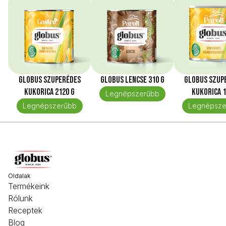
Globus Szuperédes
Globus Lencse 310 g
Globus Szup
kukorica 2120 g
kukorica 1
Legnépszerűbb
Legnépszerűbb
Legnépsze
Oldalak
Termékeink
Rólunk
Receptek
Blog