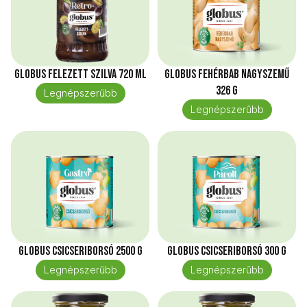
Globus Felezett szilva 720 ml
Globus Fehérbab nagyszemű
326 g
Legnépszerűbb
Legnépszerűbb
Globus Csicseriborsó 2500 g
Globus Csicseriborsó 300 g
Legnépszerűbb
Legnépszerűbb