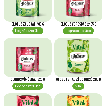
Globus Zöldbab 400 g
Globus Vörösbab 2495 g
Legnépszerűbb
Legnépszerűbb
Globus Vörösbab 326 g
Globus Vital Zöldborsó 285 g
Legnépszerűbb
Vital