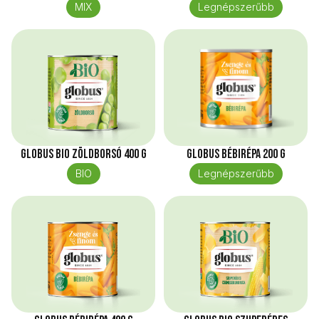
MIX
Legnépszerűbb
Globus Bio Zöldborsó 400 g
Globus Bébirépa 200 g
BIO
Legnépszerűbb