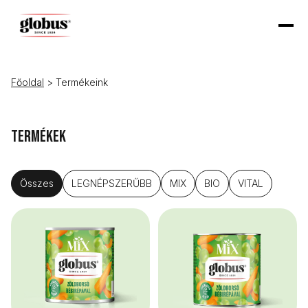
Főoldal
> Termékeink
Termékek
Összes
LEGNÉPSZERŰBB
MIX
BIO
VITAL