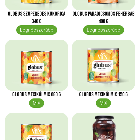
Globus Szuperédes kukorica
Globus Paradicsomos fehérbab
340 g
400 g
Legnépszerűbb
Legnépszerűbb
Globus Mexikói mix 680 g
Globus Mexikói mix 150 g
MIX
MIX