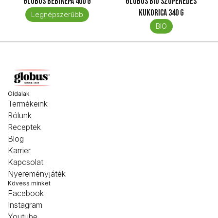
Globus Bébirépa 400 g
Globus Bio Szuperédes
kukorica 340 g
Legnépszerűbb
BIO
Oldalak
Termékeink
Rólunk
Receptek
Blog
Karrier
Kapcsolat
Nyereményjáték
Kövess minket
Facebook
Instagram
Youtube