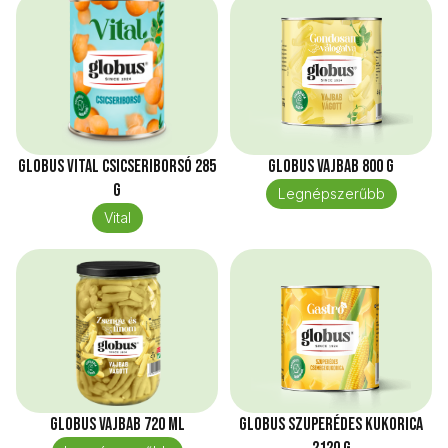
Globus Vital Csicseriborsó 285
Globus Vajbab 800 g
g
Legnépszerűbb
Vital
Globus Vajbab 720 ml
Globus Szuperédes kukorica