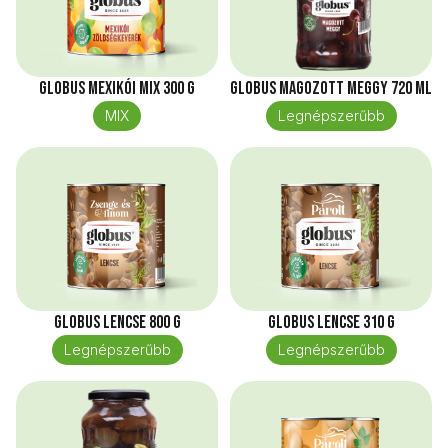
Globus Mexikói mix 300 g
Globus Magozott meggy 720 ml
MIX
Legnépszerűbb
Globus Lencse 800 g
Globus Lencse 310 g
Legnépszerűbb
Legnépszerűbb