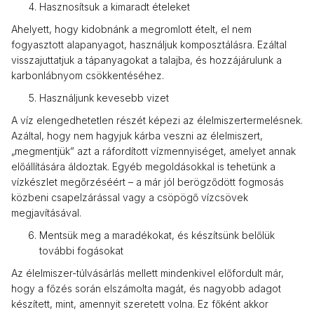
Hasznosítsuk a kimaradt ételeket
Ahelyett, hogy kidobnánk a megromlott ételt, el nem
fogyasztott alapanyagot, használjuk komposztálásra. Ezáltal
visszajuttatjuk a tápanyagokat a talajba, és hozzájárulunk a
karbonlábnyom csökkentéséhez.
Használjunk kevesebb vizet
A víz elengedhetetlen részét képezi az élelmiszertermelésnek.
Azáltal, hogy nem hagyjuk kárba veszni az élelmiszert,
„megmentjük” azt a ráfordított vízmennyiséget, amelyet annak
előállítására áldoztak. Egyéb megoldásokkal is tehetünk a
vízkészlet megőrzéséért – a már jól berögződött fogmosás
közbeni csapelzárással vagy a csöpögő vízcsövek
megjavításával.
Mentsük meg a maradékokat, és készítsünk belőlük
további fogásokat
Az élelmiszer-túlvásárlás mellett mindenkivel előfordult már,
hogy a főzés során elszámolta magát, és nagyobb adagot
készített, mint, amennyit szeretett volna. Ez főként akkor