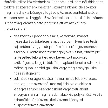
történik, mikor közelednek az ünnepek, amikor minél többet és
többfélét szeretnénk készíteni szeretteinknek, de sokszor
megmaradnak a bőséges fogások. Az eset borítékolható, ám
cseppet sem kell aggódni! Az ünnepi maradékokból is számos
új finomság varázsolható percek alatt az azt követő
morzsapartira:
desszertek újragondolása: a keményre száradt
mézeskalács tökéletes alapot ad bármilyen ízesítésű
sajttortának vagy akár pohárkrémek rétegezéséhez; a
zserbó új köntösben zserbógolyóvá válhat, ehhez pici
tej (esetleg lekvár) és egy kevés tört mogyoró
szükséges; a bejglit többféle alapként lehet alkalmazni –
mákos guba, somlói galuska vagy még aranygaluska
hozzávalójaként
sült húsok újragondolása: ha már nincs több köreted,
esetleg nem szeretnél már bajlódni vele, akkor a
legegyszerűbb szendvicsként vagy tortillaként
elfogyasztani a megmaradt malac- és pulykahúst; kevés
zsiradékkal és fűszerekkel viszont könnyed
húspástétommá alakítható