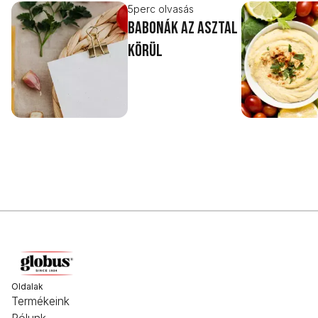
5
perc olvasás
Babonák az asztal
körül
Oldalak
Termékeink
Rólunk