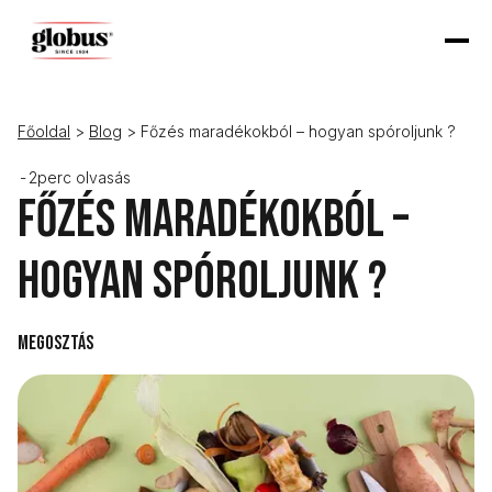
Főoldal
>
Blog
> Főzés maradékokból – hogyan spóroljunk ?
-
2
perc olvasás
Főzés maradékokból –
hogyan spóroljunk ?
Megosztás