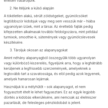
éhesen vásároljunk.
Ne ítéljünk a külső alapján
A tökéletlen alakú, sérült zöldségeket, gyümölcsöket
legtöbbször kidobjuk vagy meg sem vesszük már – hiába
ugyanolyan ízűek, mint a társai. Az érettebb fajták pedig
kifejezetten alkalmasak további feldolgozásra, mint például
turmixok, smoothie-k, sütemények vagy gyümölcslevesek
készítésére.
Tároljuk okosan az alapanyagokat
Amint néhány alapanyagból összegyűlik több ugyanolyan
vagy különböző kiszerelés, figyeljünk arra, hogy a leghátrább
kerüljenek a legfrissebb szerzemények, amelyeknek a
legtovább tart a szavatossága, és elöl pedig azok legyenek,
amelyek hamarosan lejárnak.
Használjuk ki a mélyhűtőt – sok alapanyagot, el nem
fogyasztott ételt le lehet fagyasztani. Ez az egyik legjobb
döntés a kidobás elkerülésére, ami nemcsak az élelmiszer
pazarlását, de felesleges pénzkidobást is jelent.