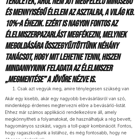
területek, ahol nem jut megfelelő minőségű
és mennyiségű élelem az asztalra, a világ kb.
10%-a éhezik. Ezért is nagyon fontos az
élelmiszerpazarlást megfékezni, melynek
megoldására összegyűjtöttünk néhány
tanácsot, hogy mit lehetne tenni, hiszen
mindannyiunk feladata az élelmiszer
„megmentése” a jövőre nézve is.
Csak azt vegyük meg, amire ténylegesen szükség van
Akár egy kisebb, akár egy nagyobb bevásárlásról van szó,
mindenképp érdemes megtervezni előre a bevásárló-listát.
Ehhez már számos applikáció rendelkezésre áll, amely
megkönnyítheti a folyamatokat, de használhatjuk a rég bevett,
hagyományos szokást, vagyis a toll-papír kombinációt. Fontos,
hogy ragaszkodjunk a listához, és még fontosabb, hogy ne