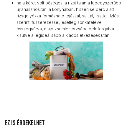
ha a köret volt bőséges: a rizst talán a legegyszerűbb
újrahasznosítani a konyhában, hiszen se perc alatt
rizsgolyókká formázható tojással, sajttal, liszttel, ízlés
szerinti fűszerezéssel, esetleg sonkafélével
összegyúrva, majd zsemlemorzsába beleforgatva
kisütve a legideálisabb a kiadós étkezések után
Ez is érdekelhet