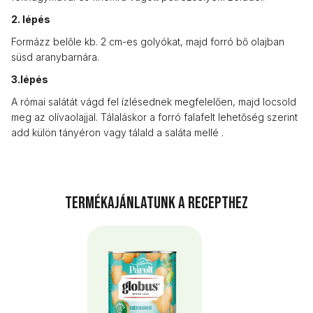
2. lépés
Formázz belőle kb. 2 cm-es golyókat, majd forró bő olajban
süsd aranybarnára.
3.lépés
A római salátát vágd fel ízlésednek megfelelően, majd locsold
meg az olívaolajjal. Tálaláskor a forró falafelt lehetőség szerint
add külön tányéron vagy tálald a saláta mellé .
Termékajánlatunk a recepthez