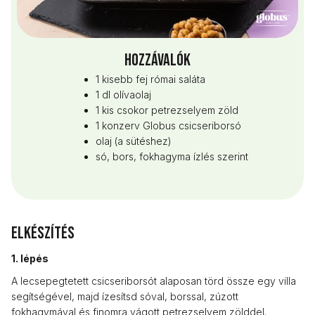
Hozzávalók
1 kisebb fej római saláta
1 dl olívaolaj
1 kis csokor petrezselyem zöld
1 konzerv Globus csicseriborsó
olaj (a sütéshez)
só, bors, fokhagyma ízlés szerint
Elkészítés
1. lépés
A lecsepegtetett csicseriborsót alaposan törd össze egy villa
segítségével, majd ízesítsd sóval, borssal, zúzott
fokhagymával és finomra vágott petrezselyem zölddel.