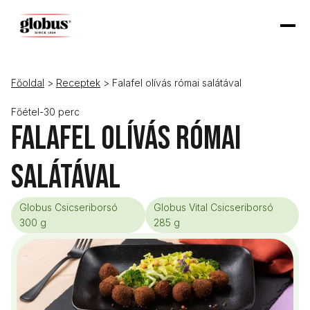
Főoldal
>
Receptek
> Falafel olívás római salátával
Főétel
-
30 perc
Falafel olívás római
salátával
Globus Csicseriborsó
Globus Vital Csicseriborsó
300 g
285 g