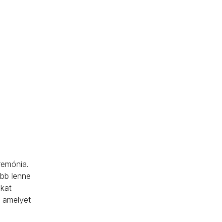
remónia.
obb lenne
ákat
, amelyet