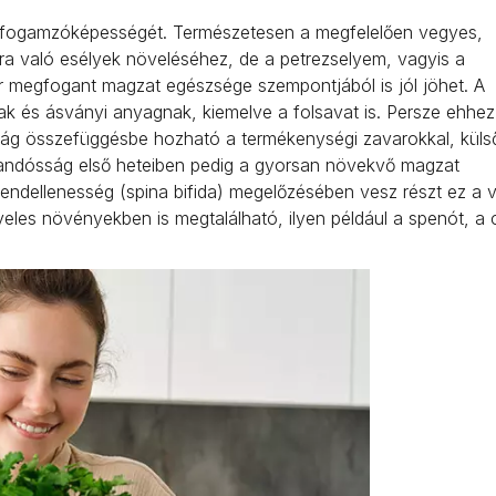
ők fogamzóképességét. Természetesen a megfelelően vegyes,
ra való esélyek növeléséhez, de a petrezselyem, vagyis a
 megfogant magzat egészsége szempontjából is jól jöhet. A
k és ásványi anyagnak, kiemelve a folsavat is. Persze ehhez 
ttság összefüggésbe hozható a termékenységi zavarokkal, küls
árandósság első heteiben pedig a gyorsan növekvő magzat
rendellenesség (spina bifida) megelőzésében vesz részt ez a 
veles növényekben is megtalálható, ilyen például a spenót, a 