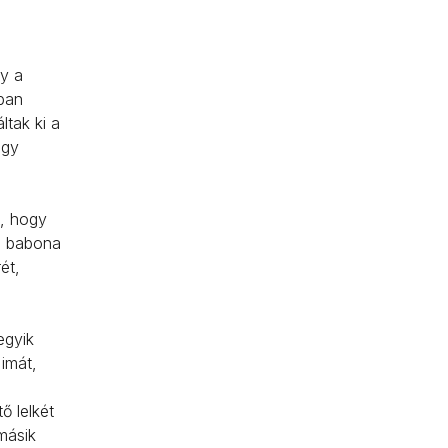
y a
ban
ltak ki a
ogy
ő, hogy
s babona
ét,
.
egyik
 imát,
ő lelkét
másik