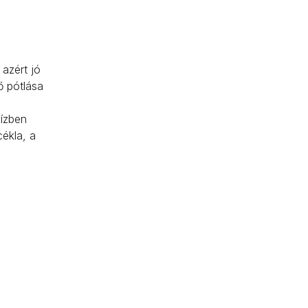
azért jó
ő pótlása
vízben
cékla, a