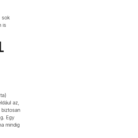
g sok
 is
l
ta)
ldául az,
 biztosan
ég. Egy
ha mindig