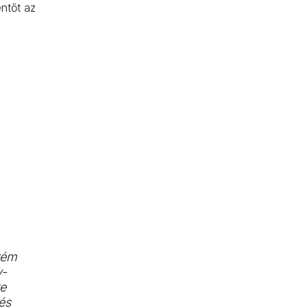
entőt az
trém
v-
te
és