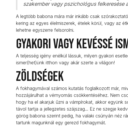
szakember vagy pszichológus felkeresése aj
A legtöbb babona mára már inkább csak szórakoztató
kering az egyes élelmiszerek, ételek körül, vagy az é
lehetne egyszerre felsorolni.
Gyakori vagy kevéssé i
A teljesség igény enélkül lássuk, milyen gyakori eset
ismer(het)ünk itthon vagy akár szerte a világon!
Zöldségek
A fokhagymával számos kutatás foglalkozott már, miv
hozzájárulhat a vérnyomás csökkentéséhez. Nem csoda,
hogy ha el akarjuk űzni a vámpírokat, akkor együnk s
távol tartja a jellegzetes szájszag... Ez ne szegje k
görög babona szerint pedig, ha valaki csúnyán néz rán
tartunk magunknál egy gerezd fokhagymát.