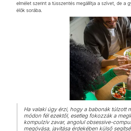
elmélet szerint a tüsszentés megállítja a szívet, de 
élők sorába.
Ha valaki úgy érzi, hogy a babonák túlzott m
módon fél ezektől, esetleg fokozzák a meg
kompulzív zavar, angolul obsessive-compuls
megóvása, javítása érdekében külső segítsé