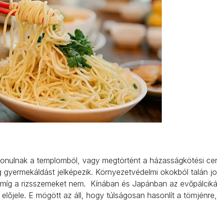
kivonulnak a templomból, vagy megtörtént a házasságkötési ce
 gyermekáldást jelképezik. Környezetvédelmi okokból talán j
k, míg a rizsszemeket nem. Kínában és Japánban az evőpálcik
l előjele. E mögött az áll, hogy túlságosan hasonlít a tömjénre