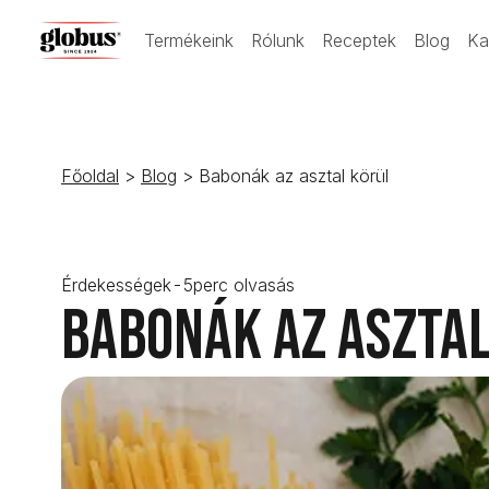
Termékeink
Rólunk
Receptek
Blog
Ka
Főoldal
>
Blog
> Babonák az asztal körül
Érdekességek
-
5
perc olvasás
Babonák az asztal