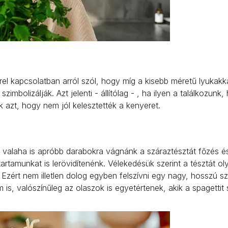
el kapcsolatban arról szól, hogy míg a kisebb méretű lyukakk
mbolizálják. Azt jelenti - állítólag - , ha ilyen a találkozunk,
k azt, hogy nem jól kelesztették a kenyeret.
a valaha is apróbb darabokra vágnánk a száraztésztát főzés és
ttartamunkat is lerövidítenénk. Vélekedésük szerint a tésztát ol
 Ezért nem illetlen dolog egyben felszívni egy nagy, hosszú sz
 is, valószínűleg az olaszok is egyetértenek, akik a spagettit 