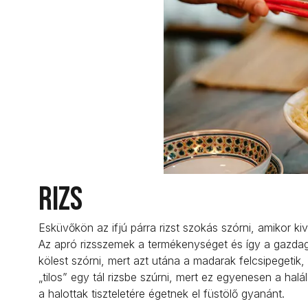
Rizs
Esküvőkön az ifjú párra rizst szokás szórni, amikor 
Az apró rizsszemek a termékenységet és így a gazdag
kölest szórni, mert azt utána a madarak felcsipegeti
„tilos” egy tál rizsbe szúrni, mert ez egyenesen a halá
a halottak tiszteletére égetnek el füstölő gyanánt.