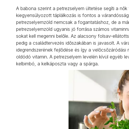
A babona szerint a petrezselyem ültetése segíti a n
kiegyensúlyozott táplálkozás is fontos a várandósság
petrezselyemzöld nemcsak a fogantatáshoz, de a már
petrezselyemzöld ugyanis jó forrása számos vitaminna
sokat kell megenni belőle. Az alacsony folsav-elláto
pedig a családtervezés időszakában is javasolt. A v
idegrendszerének fejlődése és így a velőcsőzáródási 
oldódó vitamin. A petrezselyem levelén kívül egyéb le
kelbimbó, a kelkáposzta vagy a spárga.