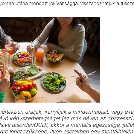
a gyorsan utána mondott jókívánsággal visszahozhatjuk a tüssz
értékben uralják, irányítják a mindennapjait, vagy ex
lévő kényszerbetegségét (ez más néven az obszesszí
ive disorder/OCD), akkor a mentális egészsége, jóllé
gre lehet szüksége. Ilyen esetekben egy mentálhigién