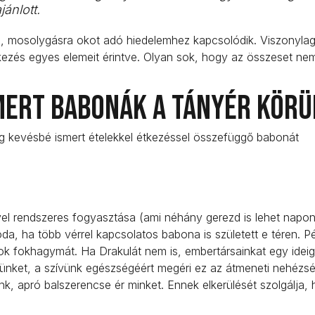
ánlott.
, mosolygásra okot adó hiedelemhez kapcsolódik. Viszonyla
tkezés egyes elemeit érintve. Olyan sok, hogy az összeset nem
smert babonák a tányér körü
leg kevésbé ismert ételekkel étkezéssel összefüggő babonát
el rendszeres fogyasztása (ami néhány gerezd is lehet napon
 ha több vérrel kapcsolatos babona is született e téren. Pé
ok fokhagymát. Ha Drakulát nem is, embertársainkat egy ideig
edvünket, a szívünk egészségéért megéri ez az átmeneti nehézs
k, apró balszerencse ér minket. Ennek elkerülését szolgálja, 