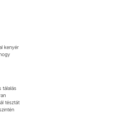
al kenyér
 hogy
 tálalás
yan
ál tésztát
szintén