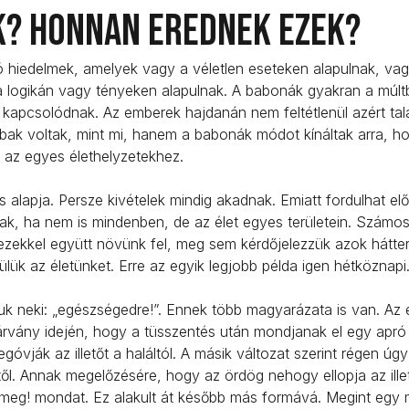
k? Honnan erednek ezek?
 hiedelmek, amelyek vagy a véletlen eseteken alapulnak, vag
 logikán vagy tényeken alapulnak. A babonák gyakran a múlt
 kapcsolódnak. Az emberek hajdanán nem feltétlenül azért talá
bak voltak, mint mi, hanem a babonák módot kínáltak arra, h
ak az egyes élethelyzetekhez.
alapja. Persze kivételek mindig akadnak. Emiatt fordulhat el
ak, ha nem is mindenben, de az élet egyes területein. Számo
 ezekkel együtt növünk fel, meg sem kérdőjelezzük azok hátter
lük az életünket. Erre az egyik legjobb példa igen hétköznapi
juk neki: „egészségedre!”. Ennek több magyarázata is van. Az 
 járvány idején, hogy a tüsszentés után mondjanak el egy apró
óvják az illetőt a haláltól. A másik változat szerint régen úgy
ttől. Annak megelőzésére, hogy az ördög nehogy ellopja az illet
on meg! mondat. Ez alakult át később más formává. Megint egy 