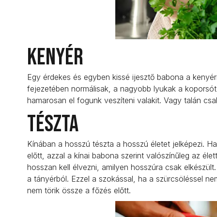
Kenyér
Egy érdekes és egyben kissé ijesztő babona a kenyérr
fejezetében normálisak, a nagyobb lyukak a koporsót szi
hamarosan el fogunk veszíteni valakit. Vagy talán csa
Tészta
Kínában a hosszú tészta a hosszú életet jelképezi. H
előtt, azzal a kínai babona szerint valószínűleg az éle
hosszan kell élvezni, amilyen hosszúra csak elkészült.
a tányérból. Ezzel a szokással, ha a szürcsöléssel nem
nem törik össze a főzés előtt.