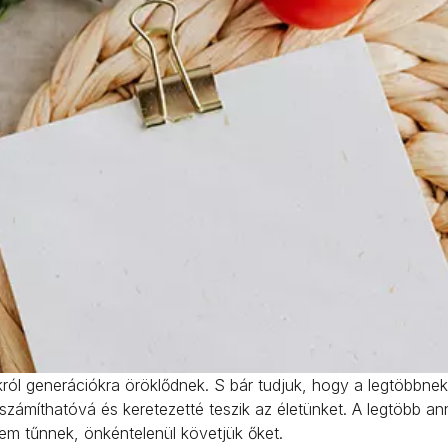
ról generációkra öröklődnek. S bár tudjuk, hogy a legtöbbnek
ámíthatóvá és keretezetté teszik az életünket. A legtöbb an
sem tűnnek, önkéntelenül követjük őket.