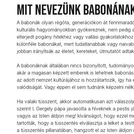
Mit nevezünk babonána
A babonák olyan régóta, generációkon át fennmaradó
kulturális hagyományokban gyökereznek, nem pedig a
elterjedt pogány hitekhez vagy vallási gyakorlatokhoz
különféle babonákat, mert tudatlanabbak vagy naivab
jobban irányítsák az életet, kereteket, útmutatót adt
A babonáknak általában nincs bizonyított, tudományos 
akár a magasan képzett emberek is lehetnek babonás
az adott nemzet kultúrájához is hozzátartozik, így ha
valódiságát. Vagy éppen el sem tudnánk képzelni nélkü
Ha valaki tüsszent, akkor automatikusan azt válaszol
szerint I. Gergely pápa javasolta a híveknek a pestis
vagyis az Isten áldjon meg! kívánságot, hogy ezzel meg
tartották, hogy a tüsszentés elválasztja a lelket a tes
a tüsszentés pillanatában, hangzott el az Isten áldj