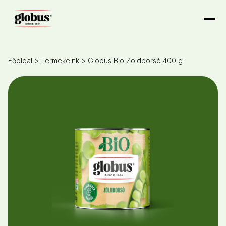
Főoldal
>
Termekeink
> Globus Bio Zöldborsó 400 g