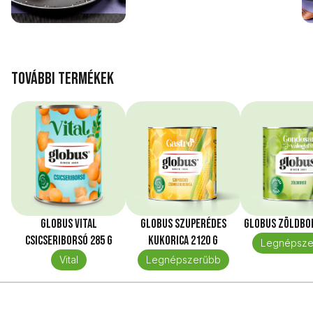
További termékek
Globus Vital
Globus Szuperédes
Globus Zöldbor
Csicseriborsó 285 g
kukorica 2120 g
Legnépsze
Vital
Legnépszerűbb