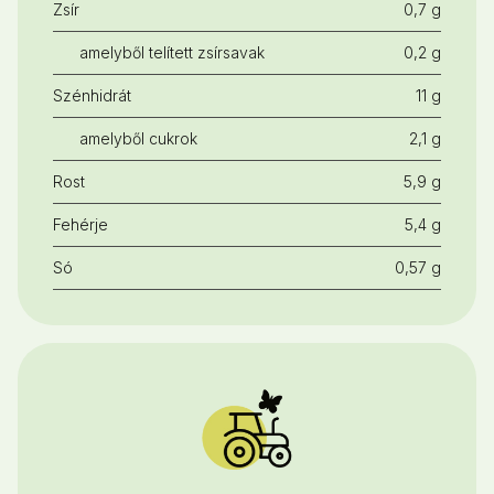
Zsír
0,7 g
amelyből telített zsírsavak
0,2 g
Szénhidrát
11 g
amelyből cukrok
2,1 g
Rost
5,9 g
Fehérje
5,4 g
Só
0,57 g