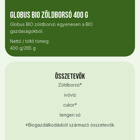
Globus Bio Zöldborsó 400 g
Globus BIO zöldborsó egyenesen a BIO
gazdaságokból.
Nettó / töltő tömeg:
400 g/265 g
Összetevők
Zöldborsó*
ivóvíz
cukor*
tengeri só
*Biogazdálkodásból származó összetevők.