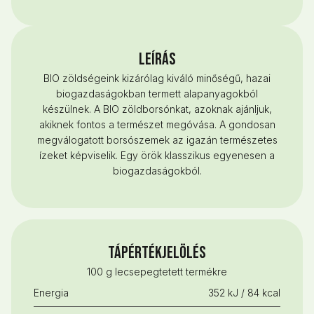
LEÍRÁS
BIO zöldségeink kizárólag kiváló minőségű, hazai
biogazdaságokban termett alapanyagokból
készülnek. A BIO zöldborsónkat, azoknak ajánljuk,
akiknek fontos a természet megóvása. A gondosan
megválogatott borsószemek az igazán természetes
ízeket képviselik. Egy örök klasszikus egyenesen a
biogazdaságokból.
Tápértékjelölés
100 g lecsepegtetett termékre
Energia
352 kJ / 84 kcal