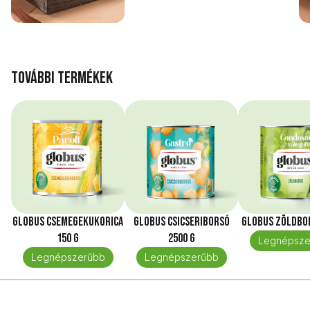
További termékek
Globus Csemegekukorica
Globus Csicseriborsó
Globus Zöldbor
150 g
2500 g
Legnépsze
Legnépszerűbb
Legnépszerűbb