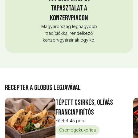
tapasztalat a
konzervpiacon
Magyarország legnagyobb
tradíciókkal rendelkező
konzervgyárainak egyike.
Receptek a Globus legjavával
Tépett csirkés, olívás
franciapirítós
Főétel
-
45 perc
Csemegekukorica