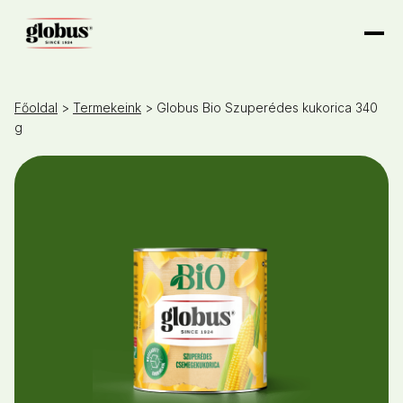
Főoldal
>
Termekeink
> Globus Bio Szuperédes kukorica 340
g