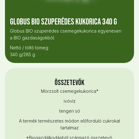
Globus Bio Szuperédes kukorica 340 g
Globus BIO szuperédes csemegekukorica egyenesen
a BIO gazdaságokból.
Nettó / töltő tömeg:
340 g/285 g
Összetevők
Morzsolt csemegekukorica*
ivóvíz
tengeri só
A termék természetes módon előforduló cukrokat
tartalmaz
*Biogazdálkodásból származó összetevő.