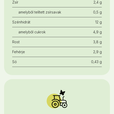
Zsír
2,4 g
amelyből telített zsírsavak
0,5 g
Szénhidrát
12 g
amelyből cukrok
4,9 g
Rost
3,8 g
Fehérje
2,9 g
Só
0,43 g