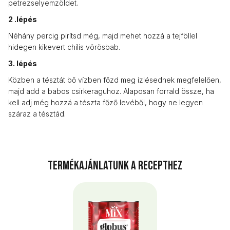
petrezselyemzöldet.
2 .lépés
Néhány percig pirítsd még, majd mehet hozzá a tejföllel
hidegen kikevert chilis vörösbab.
3. lépés
Közben a tésztát bő vízben főzd meg ízlésednek megfelelően,
majd add a babos csirkeraguhoz. Alaposan forrald össze, ha
kell adj még hozzá a tészta főző levéből, hogy ne legyen
száraz a tésztád.
Termékajánlatunk a recepthez