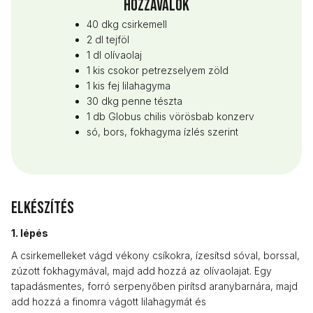
Hozzávalók
40 dkg csirkemell
2 dl tejföl
1 dl olívaolaj
1 kis csokor petrezselyem zöld
1 kis fej lilahagyma
30 dkg penne tészta
1 db Globus chilis vörösbab konzerv
só, bors, fokhagyma ízlés szerint
Elkészítés
1. lépés
A csirkemelleket vágd vékony csíkokra, ízesítsd sóval, borssal,
zúzott fokhagymával, majd add hozzá az olívaolajat. Egy
tapadásmentes, forró serpenyőben pirítsd aranybarnára, majd
add hozzá a finomra vágott lilahagymát és