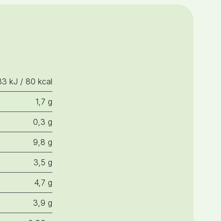
3 kJ / 80 kcal
1,7 g
0,3 g
9,8 g
3,5 g
4,7 g
3,9 g