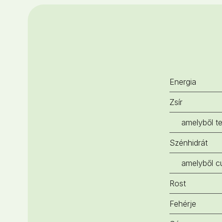
Energia
Zsír
amelyből te
Szénhidrát
amelyből c
Rost
Fehérje