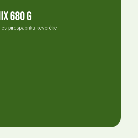
ix 680 g
és pirospaprika keveréke