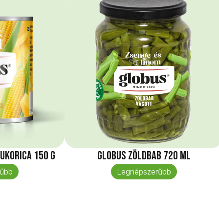
ukorica 150 g
Globus Zöldbab 720 ml
űbb
Legnépszerűbb