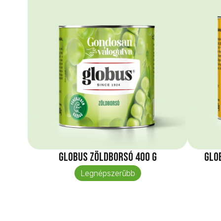
Globus Zöldborsó 400 g
Glo
Legnépszerűbb