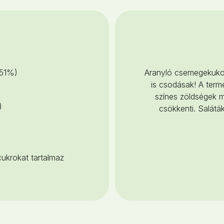
(51%)
Aranyló csemegekukori
is csodásak! A term
színes zöldségek mi
)
csökkenti. Salátá
ukrokat tartalmaz