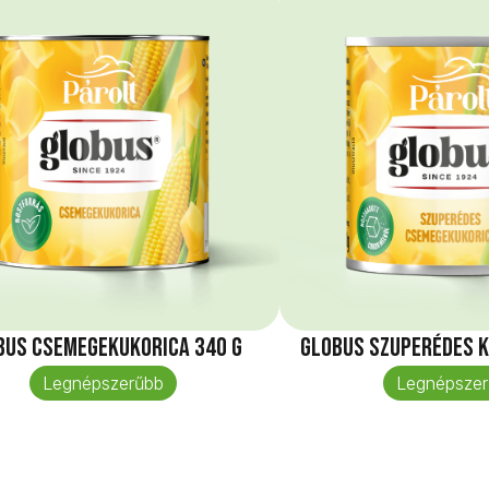
bus Csemegekukorica 340 g
Globus Szuperédes k
Legnépszerűbb
Legnépszer