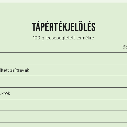
Tápértékjelölés
100 g lecsepegtetett termékre
33
lített zsírsavak
ukrok