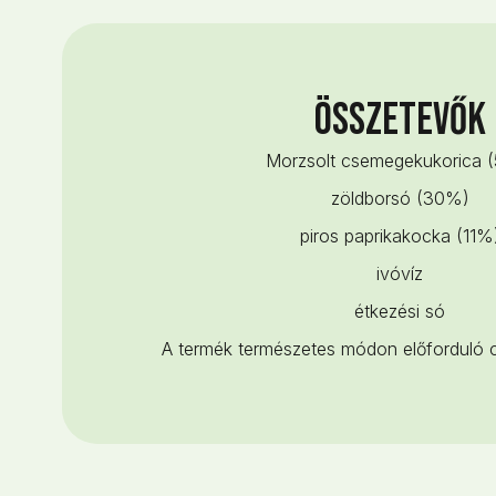
Összetevők
Morzsolt csemegekukorica 
zöldborsó (30%)
piros paprikakocka (11%
ivóvíz
étkezési só
A termék természetes módon előforduló c