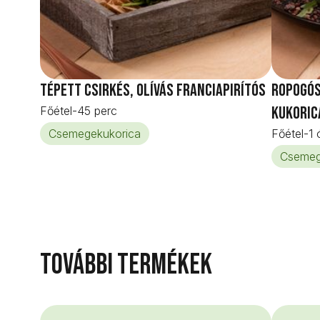
Tépett csirkés, olívás franciapirítós
Ropogós
kukoric
Főétel
-
45 perc
Csemegekukorica
Főétel
-
1 
Csemeg
További termékek