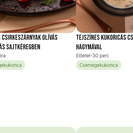
 csirkeszárnyak olívás
Tejszínes kukoricás cs
ás sajtkéregben
hagymával
óra
Előétel
-
30 perc
ekukorica
Csemegekukorica