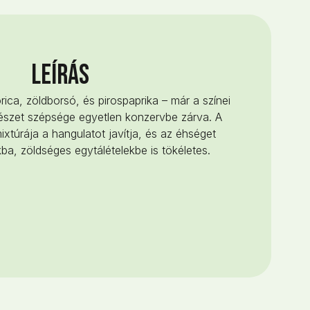
LEÍRÁS
ca, zöldborsó, és pirospaprika – már a színei
észet szépsége egyetlen konzervbe zárva. A
xtúrája a hangulatot javítja, és az éhséget
kba, zöldséges egytálételekbe is tökéletes.