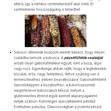
eltérő, így a néhány centiméterestől akár több 10
centiméteres hosszúságokig is terjedhet.
Sokszor dilemmák központi elemét képezi, hogy milyen
családba tartozik a kukorica. A
pázsitfűfélék családját
erősíti olyan gabonafélékkel együtt, mint a búza, árpa
vagy rozs. Egyedisége abban rejlik, hogy a legédesebb
közülük, erős, nagy felépítésű, illetve szükség van a
termesztéséhez emberi beavatkozásra. Gabonaféleként
hasonlóképpen a búzaliszthez, a kukoricaszemek
megőrlésével kukoricaliszt készül, melyet a
gluténmentes étrend egyik kiemelt alapanyagaként
tartják számon. Különleges specialitásként például
Erdélyben puliszka, Olaszországban a polenta készül