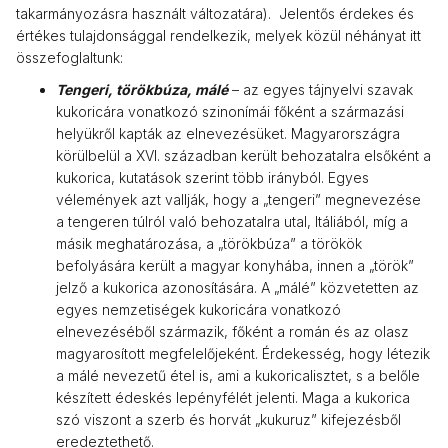
takarmányozásra használt változatára). Jelentős érdekes és
értékes tulajdonsággal rendelkezik, melyek közül néhányat itt
összefoglaltunk:
Tengeri, törökbúza, málé
– az egyes tájnyelvi szavak
kukoricára vonatkozó szinonímái főként a származási
helyükről kapták az elnevezésüket. Magyarországra
körülbelül a XVI. században került behozatalra elsőként a
kukorica, kutatások szerint több irányból. Egyes
vélemények azt vallják, hogy a „tengeri” megnevezése
a tengeren túlról való behozatalra utal, Itáliából, míg a
másik meghatározása, a „törökbúza” a törökök
befolyására került a magyar konyhába, innen a „török”
jelző a kukorica azonosítására. A „málé” közvetetten az
egyes nemzetiségek kukoricára vonatkozó
elnevezéséből származik, főként a román és az olasz
magyarosított megfelelőjeként. Érdekesség, hogy létezik
a málé nevezetű étel is, ami a kukoricalisztet, s a belőle
készített édeskés lepényfélét jelenti. Maga a kukorica
szó viszont a szerb és horvát „kukuruz” kifejezésből
eredeztethető.