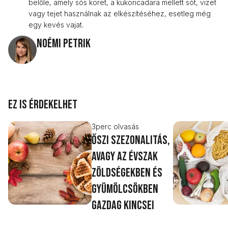
belőle, amely sós köret, a kukoricadara mellett sót, vizet
vagy tejet használnak az elkészítéséhez, esetleg még
egy kevés vajat.
Noémi Petrik
Ez is érdekelhet
3
perc olvasás
Őszi szezonalitás,
avagy az évszak
zöldségekben és
gyümölcsökben
gazdag kincsei