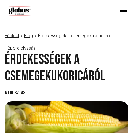
Főoldal
>
Blog
> Érdekességek a csemegekukoricáról
-
2
perc olvasás
Érdekességek a
csemegekukoricáról
Megosztás