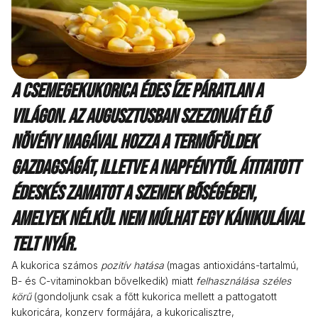
A csemegekukorica édes íze páratlan a
világon. Az augusztusban szezonját élő
növény magával hozza a termőföldek
gazdagságát, illetve a napfénytől átitatott
édeskés zamatot a szemek bőségében,
amelyek nélkül nem múlhat egy kánikulával
telt nyár.
A kukorica számos
pozitív hatása
(magas antioxidáns-tartalmú,
B- és C-vitaminokban bővelkedik) miatt
felhasználása széles
körű
(gondoljunk csak a főtt kukorica mellett a pattogatott
kukoricára, konzerv formájára, a kukoricalisztre,