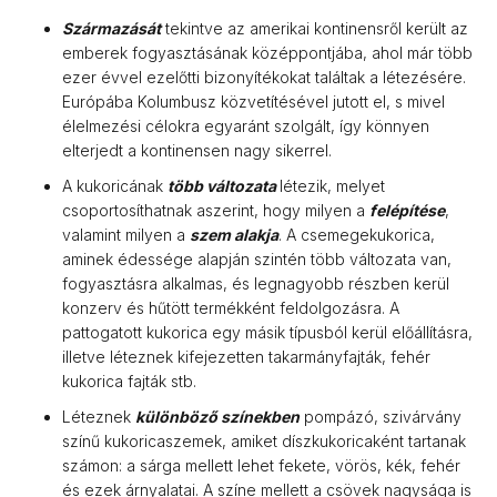
Származását
tekintve az amerikai kontinensről került az
emberek fogyasztásának középpontjába, ahol már több
ezer évvel ezelőtti bizonyítékokat találtak a létezésére.
Európába Kolumbusz közvetítésével jutott el, s mivel
élelmezési célokra egyaránt szolgált, így könnyen
elterjedt a kontinensen nagy sikerrel.
A kukoricának
több változata
létezik, melyet
csoportosíthatnak aszerint, hogy milyen a
felépítése
,
valamint milyen a
szem alakja
. A csemegekukorica,
aminek édessége alapján szintén több változata van,
fogyasztásra alkalmas, és legnagyobb részben kerül
konzerv és hűtött termékként feldolgozásra. A
pattogatott kukorica egy másik típusból kerül előállításra,
illetve léteznek kifejezetten takarmányfajták, fehér
kukorica fajták stb.
Léteznek
különböző színekben
pompázó, szivárvány
színű kukoricaszemek, amiket díszkukoricaként tartanak
számon: a sárga mellett lehet fekete, vörös, kék, fehér
és ezek árnyalatai. A színe mellett a csövek nagysága is