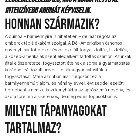
intenzívebb aromát képviselik.
Honnan származik?
A quinoa – bármennyire is hihetetlen – de már régóta az
emberek táplálékaként szolgál. A Dél-Amerikában őshonos
növényt már több ezer évvel ezelőtt fogyasztották, tisztelték,
a közép-amerikaiak szent eledelként tartották számon. Az inkák
által előszeretettel fogyasztott ételnek a sorsa a gyarmatosítás
korában leáldozott, mivel tiltották a gyarmatosítók a
fogyasztását. Mára azonban már megszűnt ez a
bármilyennemű tilalom, és néhány évvel, évtizeddel ezelőtt
berobbant a nemzetközi konyhákba az aprószemű növény, és
azóta töretlen a sikere sós, de még édes fogásokban is.
Milyen tápanyagokat
tartalmaz?