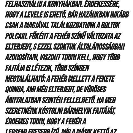
felhasználni a konyhákban. Érdekessége,
hogy a levele is ehető, bár hazánkban inkább
csak a magjával találkozhatunk a boltok
polcain. Főként a fehér színű változata az
elterjedt, s ezzel szoktuk általánosságban
azonosítani, viszont tudni kell, hogy több
fajtája is létezik, több színben
megtalálható: a fehér mellett a fekete
quinoa, ami még elterjedt, de vöröses
árnyalatban szintén fellelhető. Ha meg
szeretnénk kóstolni bármelyik fajtáját,
érdemes tudni, hogy a fehér a
legsemlegesebb ízű, míg a másik kettő az