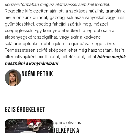
konzervformában még az előfőzéssel sem kell törődni
).
Reggelire kifejezetten ajánlott: a szokásos müzlink, granolánk
mellé öntsünk quinoát, gazdagítsuk aszalványokkal vagy friss
gyümölcsökkel, esetleg fahéjjal szórjuk meg, mézzel
csepegtessük. Egy könnyed ebédként, a legtöbb saláta
alapanyagaként szolgálhat, vagy akár a kedvenc
salátareceptünket dobhatjuk fel a quinoával kiegészítve.
Természetesen sokféleképpen lehet még hasznosítani, fasírt
alternatívájaként, muffinként, töltelékként, tehát
bátran merjük
használni a konyhánkban!
Noémi Petrik
Ez is érdekelhet
5
perc olvasás
Jelképek a