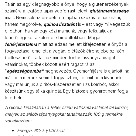
Talán az egyik legnagyobb előnye, hogy a gluténérzékenyek
számára a legfőbb tápanyagforrást jelenti
gluténmentessége
miatt. Nemcsak az eredeti formájában szokás felhasználni,
hanem megőrölve,
quinoa lisztként
is – ezt vagy mi végezzük
el otthon, ha van egy kézi malmunk, vagy felkutatjuk a
lehetőségeket a különféle bioboltokban. Magas
fehérjetartalma
miatt az edzés mellett kifejezetten előnyös a
fogyasztása, emellett a vegán, diétázók étrendjébe szintén
beilleszthető. Tartalmaz minden fontos ásványi anyagot,
vitaminokat, többek között ezért ragadt rá az
“
egészségbomba”
megnevezés. Gyomorfájásra is ajánlott: ha
már nem merünk semmit fogyasztani, semmit nem kívánunk,
vagy már unjuk a pirítós-fűszerezetlen rizs kombót, akkor
készítsünk egy tálka quinoát. Egy biztos: a gyomrot nem fogja
leterhelni!
A Globus kínálatában a fehér színű változatával lehet találkozni,
melyek az alábbi tápanyagokat tartalmazzák 100 g termékre
vonatkozóan:
Energia: 612 kJ/146 kcal