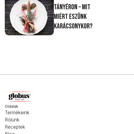
tányéron – mit
miért eszünk
karácsonykor?
Oldalak
Termékeink
Rólunk
Receptek
Blog