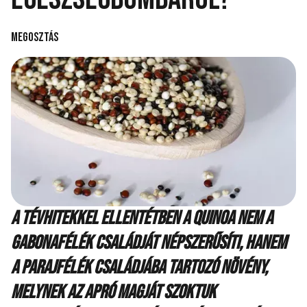
Megosztás
A tévhitekkel ellentétben a quinoa nem a
gabonafélék családját népszerűsíti, hanem
a parajfélék családjába tartozó növény,
melynek az apró magját szoktuk