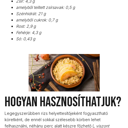
Zsír: 4,3 g
amelyből telített zsírsavak: 0,5 g
Szénhidrát: 21 g
amelyből cukrok: 0,7 g
Rost: 2,9 g
Fehérje: 4,3 g
Só: 0,43 g
Hogyan hasznosíthatjuk?
Legegyszerűbben rizs helyettesítőjeként fogyasztható
köretként, de ennél sokkal szélesebb körben lehet
felhasználni, néhány perc alatt készre főzhető (,
viszont