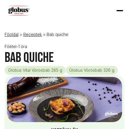
Főoldal
>
Receptek
> Bab quiche
Főétel
-
1 óra
Bab quiche
Globus Vital Vörösbab 285 g
Globus Vörösbab 326 g