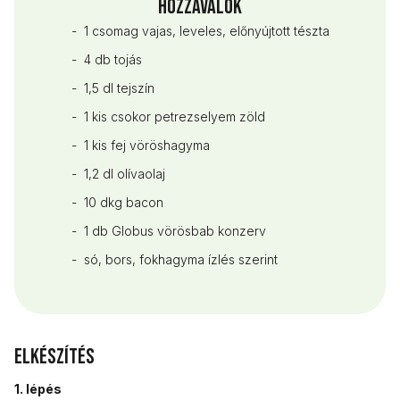
Hozzávalók
- 1 csomag vajas, leveles, előnyújtott tészta
- 4 db tojás
- 1,5 dl tejszín
- 1 kis csokor petrezselyem zöld
- 1 kis fej vöröshagyma
- 1,2 dl olívaolaj
- 10 dkg bacon
- 1 db Globus vörösbab konzerv
- só, bors, fokhagyma ízlés szerint
Elkészítés
1. lépés