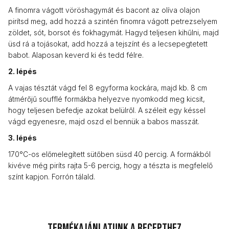
A finomra vágott vöröshagymát és bacont az olíva olajon
pirítsd meg, add hozzá a szintén finomra vágott petrezselyem
zöldet, sót, borsot és fokhagymát. Hagyd teljesen kihűlni, majd
üsd rá a tojásokat, add hozzá a tejszínt és a lecsepegtetett
babot. Alaposan keverd ki és tedd félre.
2. lépés
A vajas tésztát vágd fel 8 egyforma kockára, majd kb. 8 cm
átmérőjű soufflé formákba helyezve nyomkodd meg kicsit,
hogy teljesen befedje azokat belülről. A széleit egy késsel
vágd egyenesre, majd oszd el bennük a babos masszát.
3. lépés
170°C-os előmelegített sütőben süsd 40 percig. A formákból
kivéve még piríts rajta 5-6 percig, hogy a tészta is megfelelő
színt kapjon. Forrón tálald.
Termékajánlatunk a recepthez