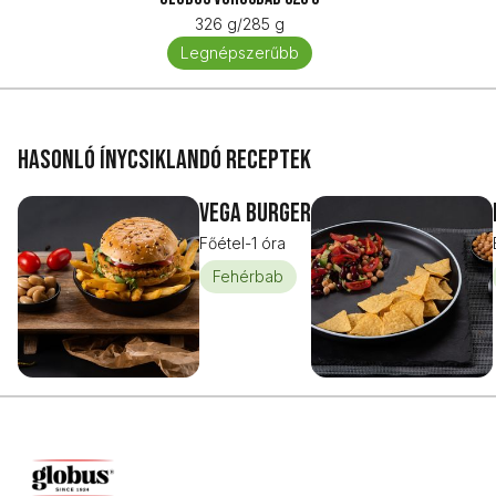
326 g/285 g
Legnépszerűbb
Hasonló ínycsiklandó receptek
Vega burger
Főétel
-
1 óra
Fehérbab