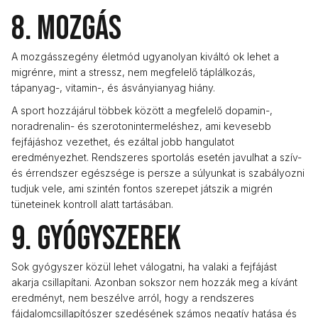
8. Mozgás
A mozgásszegény életmód ugyanolyan kiváltó ok lehet a
migrénre, mint a stressz, nem megfelelő táplálkozás,
tápanyag-, vitamin-, és ásványianyag hiány.
A sport hozzájárul többek között a megfelelő dopamin-,
noradrenalin- és szerotonintermeléshez, ami kevesebb
fejfájáshoz vezethet, és ezáltal jobb hangulatot
eredményezhet. Rendszeres sportolás esetén javulhat a szív-
és érrendszer egészsége is persze a súlyunkat is szabályozni
tudjuk vele, ami szintén fontos szerepet játszik a migrén
tüneteinek kontroll alatt tartásában.
9. Gyógyszerek
Sok gyógyszer közül lehet válogatni, ha valaki a fejfájást
akarja csillapítani. Azonban sokszor nem hozzák meg a kívánt
eredményt, nem beszélve arról, hogy a rendszeres
fájdalomcsillapítószer szedésének számos negatív hatása és