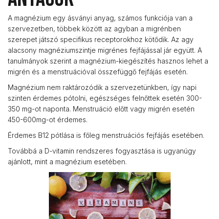
A magnézium egy ásványi anyag, számos funkciója van a
szervezetben, többek között az agyban a migrénben
szerepet játszó specifikus receptorokhoz kötődik. Az agy
alacsony magnéziumszintje migrénes fejfájással jár együtt. A
tanulmányok szerint a magnézium-kiegészítés hasznos lehet a
migrén és a menstruációval összefüggő fejfájás esetén.
Magnézium nem raktározódik a szervezetünkben, így napi
szinten érdemes pótolni, egészséges felnőttek esetén 300-
350 mg-ot naponta. Menstruáció előtt vagy migrén esetén
450-600mg-ot érdemes.
Érdemes B12 pótlása is főleg menstruációs fejfájás esetében.
Továbbá a D-vitamin rendszeres fogyasztása is ugyanúgy
ajánlott, mint a magnézium esetében.