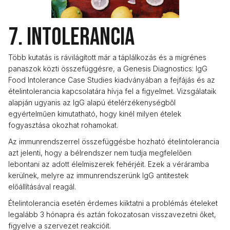
7. Intolerancia
Több kutatás is rávilágított már a táplálkozás és a migrénes
panaszok közti összefüggésre, a Genesis Diagnostics: IgG
Food Intolerance Case Studies kiadványában a fejfájás és az
ételintolerancia kapcsolatára hívja fel a figyelmet. Vizsgálataik
alapján ugyanis az IgG alapú ételérzékenységből
egyértelműen kimutatható, hogy kinél milyen ételek
fogyasztása okozhat rohamokat.
Az immunrendszerrel összefüggésbe hozható ételintolerancia
azt jelenti, hogy a bélrendszer nem tudja megfelelően
lebontani az adott élelmiszerek fehérjéit. Ezek a véráramba
kerülnek, melyre az immunrendszerünk IgG antitestek
előállításával reagál.
Ételintolerancia esetén érdemes kiiktatni a problémás ételeket
legalább 3 hónapra és aztán fokozatosan visszavezetni őket,
figyelve a szervezet reakcióit.