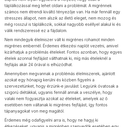
táplálkozással meg lehet oldani a problémát. A migrénnek
számos nem étrendi kiváltó tényezője van. Ha már fennáll egy
stresszes állapot, nem alszik az illető eleget, nem mozog és
még rosszul is táplálkozik, sokkal nagyobb eséllyel alakul ki és
válik rendszeressé ez a fájdalom.
Nem mindegyik élelmiszer vált ki migrénes rohamot minden
migrénes embernél. Érdemes étkezési naplót vezetni, amivel
kizárhatjuk a problémás ételeket. Fontos azonban, hogy egyes
ételek azonnal fejfájást válthatnak ki, míg más ételeknél a
fejfájás akár 24 órával is elhúzódhat.
Amennyiben megvannak a problémás élelmiszerek, ajánlott
azokat egy hónapig kerülni és közben figyelni a
szervezetünket, hogy érzünk-e javulást. Legyünk óvatosak a
szigorú diétákkal, ugyanis fennáll annak a veszélye, hogy
valaki nem fogyasztja azokat az ételeket, amelyek az ő
esetében nem váltanak ki migrénes fejfájást, így fontos
tápanyagokat von meg magától.
Érdemes még odafigyelni arra is, hogy ne hagyj ki
étkezéseket, ugyanis a migrénben szenvedők esetében egy