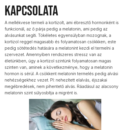
kapcsolata
A mellékvese termeli a kortizolt, ami ébresztő hormonként is
funkcionál, az ő párja pedig a melatonin, ami pedig az
alvásunkat segíti. Tökéletes egyensúlyban mozognak, a
kortizol reggel magasabb és folyamatosan csökkken, este
pedig sötétedés hatására a melatonint kezdi el termelni a
szervezet. Amennyiben rendszeres stressz van az
életünkben, úgy a kortizol szintünk folyamatosan magas
szinten van, aminek a következménye, hogy a melatonin
hormon is sérül. A csökkent melatonin termelés pedig alvási
nehézségekhez vezet. Pl: nehezített elalvás, éjszakai
megébredések, nem pihentető alvás. Ráadásul az alacsony
melatonin szint súlyosbítja a migrént is.