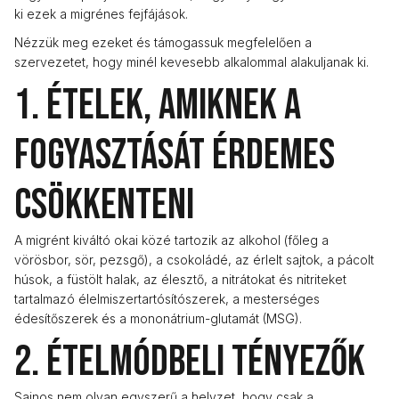
ki ezek a migrénes fejfájások.
Nézzük meg ezeket és támogassuk megfelelően a
szervezetet, hogy minél kevesebb alkalommal alakuljanak ki.
1. Ételek, amiknek a
fogyasztását érdemes
csökkenteni
A migrént kiváltó okai közé tartozik az alkohol (főleg a
vörösbor, sör, pezsgő), a csokoládé, az érlelt sajtok, a pácolt
húsok, a füstölt halak, az élesztő, a nitrátokat és nitriteket
tartalmazó élelmiszertartósítószerek, a mesterséges
édesítőszerek és a mononátrium-glutamát (MSG).
2. Ételmódbeli tényezők
Sajnos nem olyan egyszerű a helyzet, hogy csak a