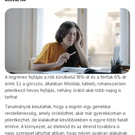
A migrénes fejfájás a nők körülbelül 18%-át és a férfiak 6%-át
érinti. Ez a görcsös, általában féloldali, lüktető, rohamszerűen
jelentkező heves fejfájás, néhány órától akár több napig is
tarthat.
Tanulmányok kimutatták, hogy a migrén egy genetikai
rendellenesség, amely öröklődhet, akár már gyerekkorban is
jelentkezhet, de kialakulhat későbbiekben is egyre több fiatalt
érintve. A környezet, az életmód és az étrend továbbra is
nagy szerepet játszhat abban, hogy milyen gyakran alakulnak