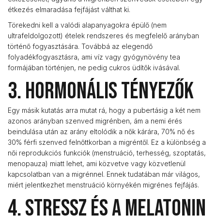
étkezés elmaradása fejfájást válthat ki.
Törekedni kell a valódi alapanyagokra épülő (nem
ultrafeldolgozott) ételek rendszeres és megfelelő arányban
történő fogyasztására. Továbbá az elegendő
folyadékfogyasztásra, ami víz vagy gyógynövény tea
formájában történjen, ne pedig cukros üdítők ivásával.
3. Hormonális tényezők
Egy másik kutatás arra mutat rá, hogy a pubertásig a két nem
azonos arányban szenved migrénben, ám a nemi érés
beindulása után az arány eltolódik a nők kárára, 70% nő és
30% férfi szenved felnőttkorban a migréntől. Ez a különbség a
női reprodukciós funkciók (menstruáció, terhesség, szoptatás,
menopauza) miatt lehet, ami közvetve vagy közvetlenül
kapcsolatban van a migrénnel. Ennek tudatában már világos,
miért jelentkezhet menstruáció környékén migrénes fejfájás.
4. Stressz és a melatonin