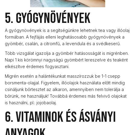
5. Gyógynövények
A gyógynövények is a segítségünkre lehetnek tea vagy illóolaj
formában. A fejfájás elleni leghatásosabb gyógynövények a
gyömbér, csalán, a citromfű, a levendula és a svédkeserű.
Több vizsgálat igazolja a gyömbér hatásosságát is migrénben.
Napi 1 kis körömnyi nagyságú gyömbért lereszelve és teaként
elkészítve érdemes fogyasztani.
Migrén esetén a halántékunkat masszírozzuk be 1-1 csepp
borsmenta-olajjal. Figyelem, illóolajok használata előtt mindig
csináljunk bőrtesztet az alkaron, amennyiben nem tolerálja a
bőrünk, ne használjuk! Továbbá érdemes más felvivő olajokat
is használni, pl.: jojobaolaj.
6. Vitaminok és ásványi
anyagok