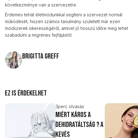
következménye van a szervezetre.
Érdemes tehát életmódunkkal segíteni a szervezet normál
működését, hiszen számos tanulmány született már ezen
módszerek sikerességéről, amivel jó hosszú időre meg lehet
szabadulni a migrénes fejfájástól.
Brigitta Greff
Ez is érdekelhet
3
perc olvasás
Miért káros a
dehidratáltság ? A
kevés