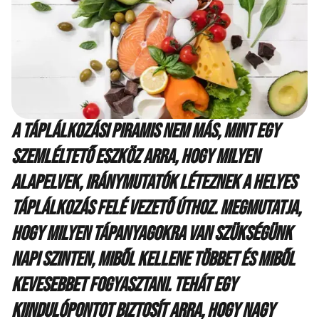
A táplálkozási piramis nem más, mint egy
szemléltető eszköz arra, hogy milyen
alapelvek, iránymutatók léteznek a helyes
táplálkozás felé vezető úthoz. Megmutatja,
hogy milyen tápanyagokra van szükségünk
napi szinten, miből kellene többet és miből
kevesebbet fogyasztani. Tehát egy
kiindulópontot biztosít arra, hogy nagy