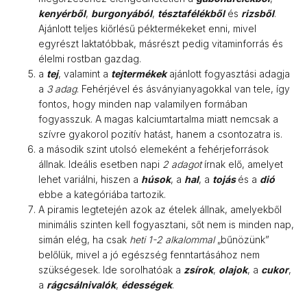
kenyérből
,
burgonyából
,
tésztafélékből
és
rizsből
.
Ajánlott teljes kiőrlésű péktermékeket enni, mivel
egyrészt laktatóbbak, másrészt pedig vitaminforrás és
élelmi rostban gazdag.
a
tej
, valamint a
tejtermékek
ajánlott fogyasztási adagja
a
3 adag
. Fehérjével és ásványianyagokkal van tele, így
fontos, hogy minden nap valamilyen formában
fogyasszuk. A magas kalciumtartalma miatt nemcsak a
szívre gyakorol pozitív hatást, hanem a csontozatra is.
a második szint utolsó elemeként a fehérjeforrások
állnak. Ideális esetben napi
2 adagot
írnak elő, amelyet
lehet variálni, hiszen a
húsok
, a
hal
, a
tojás
és a
dió
ebbe a kategóriába tartozik.
A piramis legtetején azok az ételek állnak, amelyekből
minimális szinten kell fogyasztani, sőt nem is minden nap,
simán elég, ha csak
heti 1-2 alkalommal
„bűnözünk”
belőlük, mivel a jó egészség fenntartásához nem
szükségesek. Ide sorolhatóak a
zsírok
,
olajok
, a
cukor
,
a
rágcsálnivalók
,
édességek
.