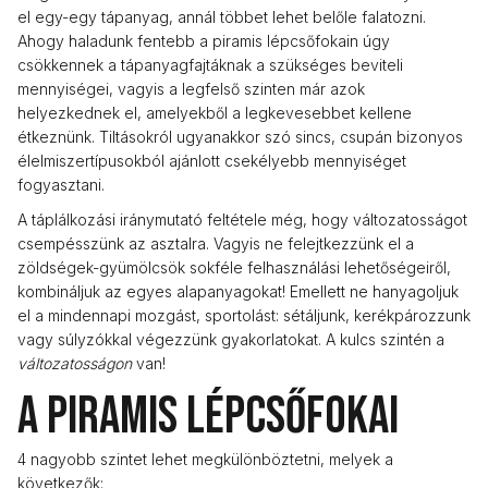
el egy-egy tápanyag, annál többet lehet belőle falatozni.
Ahogy haladunk fentebb a piramis lépcsőfokain úgy
csökkennek a tápanyagfajtáknak a szükséges beviteli
mennyiségei, vagyis a legfelső szinten már azok
helyezkednek el, amelyekből a legkevesebbet kellene
étkeznünk. Tiltásokról ugyanakkor szó sincs, csupán bizonyos
élelmiszertípusokból ajánlott csekélyebb mennyiséget
fogyasztani.
A táplálkozási iránymutató feltétele még, hogy változatosságot
csempésszünk az asztalra. Vagyis ne felejtkezzünk el a
zöldségek-gyümölcsök sokféle felhasználási lehetőségeiről,
kombináljuk az egyes alapanyagokat! Emellett ne hanyagoljuk
el a mindennapi mozgást, sportolást: sétáljunk, kerékpározzunk
vagy súlyzókkal végezzünk gyakorlatokat. A kulcs szintén a
változatosságon
van!
A piramis lépcsőfokai
4 nagyobb szintet lehet megkülönböztetni, melyek a
következők: