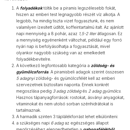
A
folyadékok
töltik be a piramis legszélesebb fokát,
hiszen az emberi test legnagyobb részét víz alkotja. A
legjobb, ha mindig tiszta vizet fogyasztunk, és nem
valamilyen ízesített üdítőt, koffeintartalmú italt. Az ajánlott
napi mennyiség a 8 pohár, azaz
1,5-2 liter
átlagosan. Ez
a mennyiség egyénenként változhat, például egy forró
nyári nap is befolyásolhatja a fogyasztását, mivel
olyankor nagyobb szükség van az emelkedett
folyadékbevitelre.
A következő legfontosabb kategória a
zöldség- és
gyümölcsforrás
. A piramisbeli adagok szerint összesen
5 adagnyi
zöldség- és gyümölcsfélét kell az emberi
szervezetnek biztosítani naponta. Ennek konkrét
megoszlása pedig
3 adag zöldség
és
2 adag gyümölcs
.
Hasznos tápanyagforrások: rostokat, ásványi anyagokat,
vitaminokat és nem utolsó sorban szénhidrátokat is
tartalmaznak.
A harmadik szinten 3 táplálékforrást lehet elkülöníteni:
a szükséges napi
6 adag
az egészséges állapot
megőrzéséhez elengedhetetlen a
gabonafélékből
,