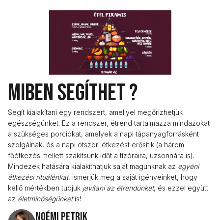
Miben segíthet ?
Segít kialakítani egy rendszert, amellyel megőrizhetjük
egészségünket. Ez a rendszer, étrend tartalmazza mindazokat
a szükséges porciókat, amelyek a napi tápanyagforrásként
szolgálnak, és a napi ötszöri étkezést erősítik (a három
főétkezés mellett szakítsunk időt a tízóraira, uzsonnára is).
Mindezek hatására kialakíthatjuk saját magunknak az
egyéni
étkezési rituálénkat
, ismerjük meg a saját igényeinket, hogy
kellő mértékben tudjuk
javítani az étrendünket
, és ezzel együtt
az
életminőségünket
is!
Noémi Petrik