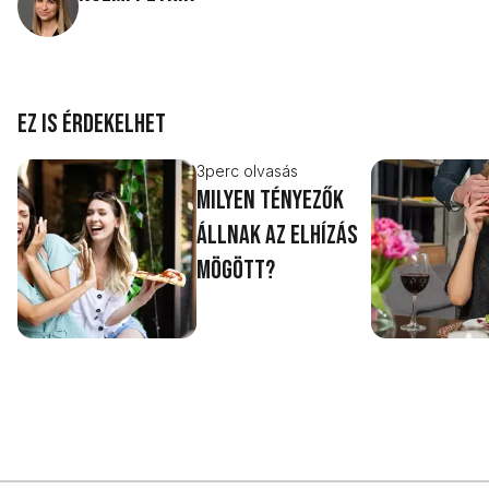
Ez is érdekelhet
3
perc olvasás
Milyen tényezők
állnak az elhízás
mögött?