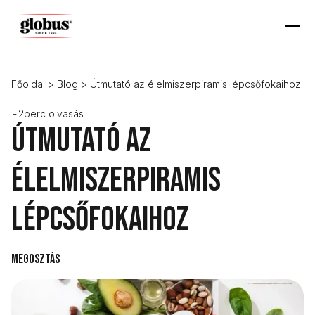
Főoldal
>
Blog
> Útmutató az élelmiszerpiramis lépcsőfokaihoz
-
2
perc olvasás
Útmutató az
élelmiszerpiramis
lépcsőfokaihoz
Megosztás